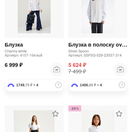
Блузка
Блузка в полоску oversize
Charmy white
Silver Spoon
Артикул: 4157-1белый
Артикул: SSFSG-529-23037-314
6 999 ₽
5 624 ₽
7 499 ₽
1749
,75 ₽
×
4
1406
,00 ₽
×
4
-25%