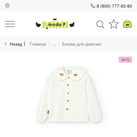
8 (800) 777-83-80
Для клиентов всех банков
Назад
Главная
...
Блузка для девочки
Разбейте
оплату
на части
-61%
без переплат
График платежей
Сегодня
25
%