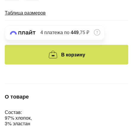
Подробнее
об оплате Плайтом
Таблица размеров
4 платежа по
449
,75 ₽
Остались вопросы?
25
8 800 302-02-51
plait.ru
В корзину
раз в 2
недели
О товаре
Состав:
97% хлопок,
3% эластан