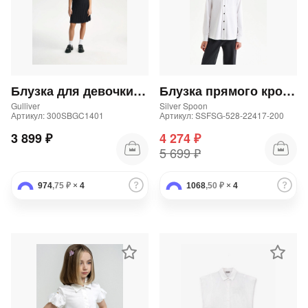
Блузка для девочки с объемными рукавами белая
Блузка прямого кроя из трикотажа
Gulliver
Silver Spoon
Артикул: 300SBGC1401
Артикул: SSFSG-528-22417-200
3 899 ₽
4 274 ₽
5 699 ₽
974
,75 ₽
×
4
1068
,50 ₽
×
4