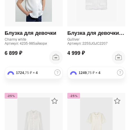
Блузка для девочки
Блузка для девочки без рукава из поплина белая
Charmy white
Gulliver
Артикул: 4235-985айвори
Артикул: 225SJGJC2207
6 899 ₽
4 999 ₽
1724
,75 ₽
×
4
1249
,75 ₽
×
4
-25%
-25%