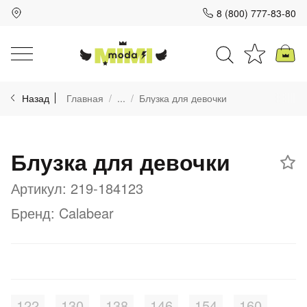
8 (800) 777-83-80
Для клиентов всех банков
Назад
Главная
...
Блузка для девочки
Разбейте
оплату
на части
Блузка для девочки
без переплат
Артикул: 219-184123
Бренд: Calabear
График платежей
Сегодня
25
%
122
130
138
146
154
160