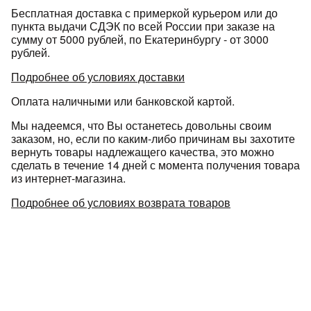
Подробнее
Бесплатная доставка с примеркой курьером или до
об оплате Плайтом
пункта выдачи СДЭК по всей России при заказе на
сумму от 5000 рублей, по Екатеринбургу - от 3000
рублей.
Подробнее об условиях доставки
Остались вопросы?
25
Оплата наличными или банковской картой.
8 800 302-02-51
Мы надеемся, что Вы останетесь довольны своим
plait.ru
раз в 2
заказом, но, если по каким-либо причинам вы захотите
недели
вернуть товары надлежащего качества, это можно
сделать в течение 14 дней с момента получения товара
из интернет-магазина.
Подробнее об условиях возврата товаров