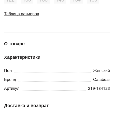
Добавляйте товары
Таблица размеров
в корзину
Оплачивайте сегодня только
25
% картой любого банка
О товаре
Получайте товар
Характеристики
выбранный способом
Пол
Женский
Оставшиеся
75
% будут
Бренд
Calabear
списываться
с вашей карты
Артикул
219-184123
по
25
%
каждые 2 недели
Доставка и возврат