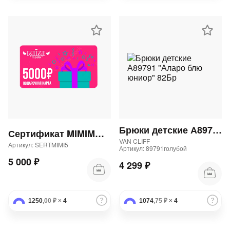
Брюки детские А89791 "Аларо блю юниор" 82Бр
Сертификат MIMIMODA 5000 р.
VAN CLIFF
Артикул: SERTMIMI5
Артикул: 89791голубой
5 000 ₽
4 299 ₽
1250
,00 ₽
×
4
1074
,75 ₽
×
4