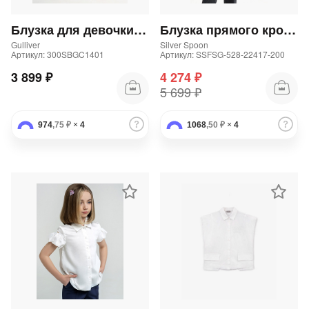
Блузка для девочки с объемными рукавами белая
Блузка прямого кроя из трикотажа
Gulliver
Silver Spoon
Артикул: 300SBGC1401
Артикул: SSFSG-528-22417-200
3 899 ₽
4 274 ₽
5 699 ₽
974
,75 ₽
×
4
1068
,50 ₽
×
4