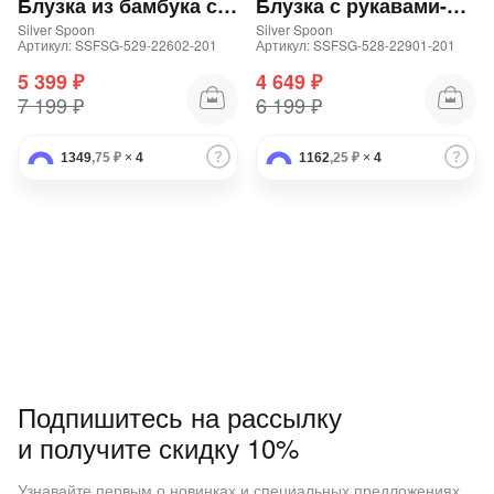
Блузка из бамбука со струящимися рукавами
Блузка с рукавами-фонариками
Silver Spoon
Silver Spoon
Артикул: SSFSG-529-22602-201
Артикул: SSFSG-528-22901-201
5 399 ₽
4 649 ₽
7 199 ₽
6 199 ₽
1349
,75 ₽
×
4
1162
,25 ₽
×
4
Подпишитесь на рассылку
и получите скидку 10%
Узнавайте первым о новинках и специальных предложениях