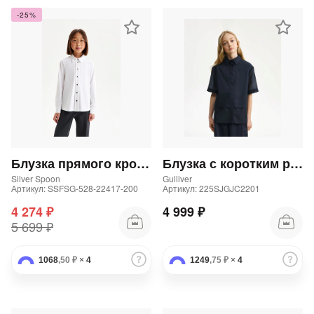
-25%
Блузка прямого кроя из трикотажа
Блузка с коротким рукавом для девочки синяя
Silver Spoon
Gulliver
Артикул: SSFSG-528-22417-200
Артикул: 225SJGJC2201
4 274 ₽
4 999 ₽
5 699 ₽
1068
,50 ₽
×
4
1249
,75 ₽
×
4