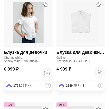
Блузка для девочки
Блузка для девочки без рукава из поплина белая
Charmy white
Gulliver
Артикул: 4235-985айвори
Артикул: 225SJGJC2207
6 899 ₽
4 999 ₽
1724
,75 ₽
×
4
1249
,75 ₽
×
4
-25%
-25%