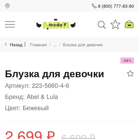
8 (800) 777-83-80
Для клиентов всех банков
Назад
Главная
...
Блузка для девочки
Разбейте
оплату
на части
-59%
Блузка для девочки
без переплат
Артикул: 223-5660-4-6
Бренд: Abel & Lula
График платежей
Цвет: Бежевый
Сегодня
25
%
2 699 ₽
6 699 ₽