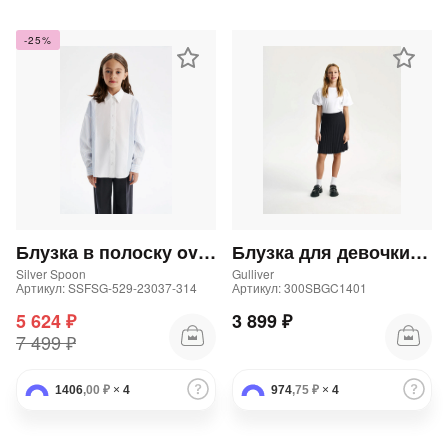
-25%
Блузка в полоску oversize
Блузка для девочки с объемными рукавами белая
Silver Spoon
Gulliver
Артикул: SSFSG-529-23037-314
Артикул: 300SBGC1401
5 624 ₽
3 899 ₽
7 499 ₽
1406
,00 ₽
×
4
974
,75 ₽
×
4