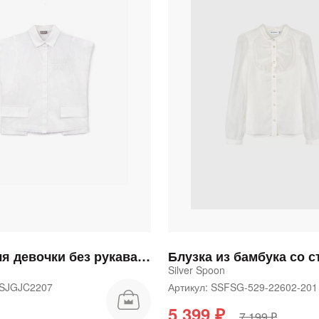
Блузка для девочки без рукава из поплина белая
Silver Spoon
25SJGJC2207
Артикул: SSFSG-529-22602-20
5 399 ₽
7 199 ₽