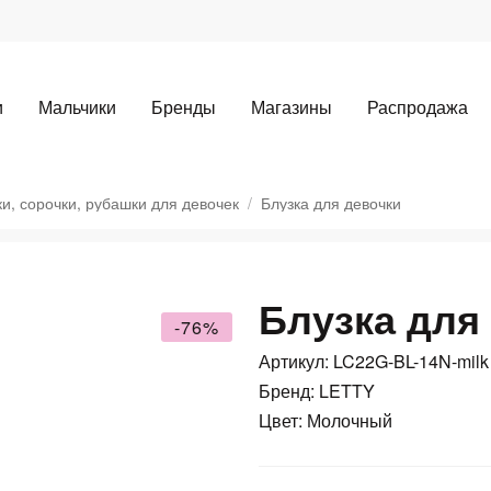
и
Мальчики
Бренды
Магазины
Распродажа
ки, сорочки, рубашки для девочек
Блузка для девочки
Блузка для
-76%
Артикул: LC22G-BL-14N-milk
Для клиентов всех банков
Бренд: LETTY
Цвет: Молочный
Разбейте
оплату
а части
без переплат