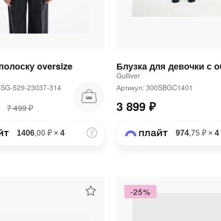
полоску oversize
Gulliver
FSG-529-23037-314
Артикул: 300SBGC1401
3 899 ₽
7 499 ₽
1406
,00 ₽
×
4
974
,75 ₽
×
4
-25%