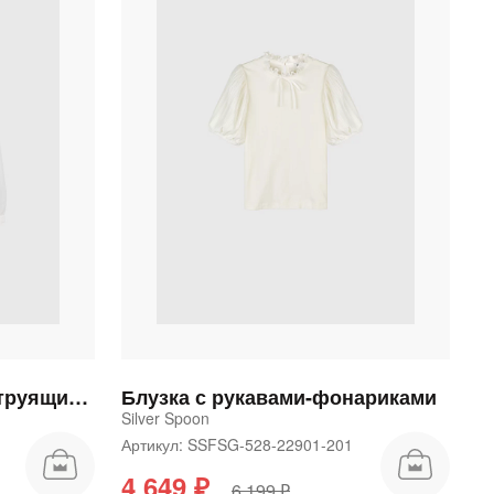
Блузка из бамбука со струящимися рукавами
Блузка с рукавами-фонариками
Silver Spoon
1
Артикул: SSFSG-528-22901-201
4 649 ₽
6 199 ₽