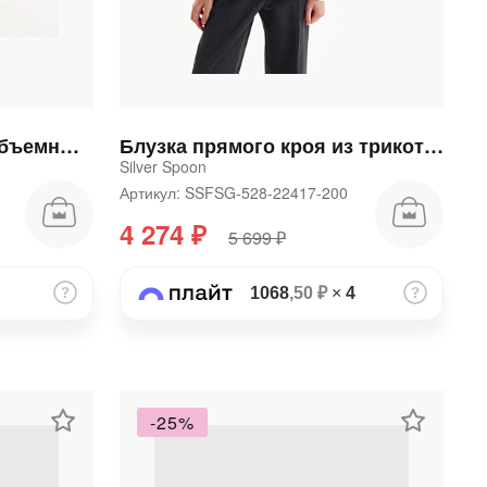
Блузка для девочки с объемными рукавами белая
Блузка прямого кроя из трикотажа
Silver Spoon
Артикул: SSFSG-528-22417-200
4 274 ₽
5 699 ₽
1068
,50 ₽
×
4
-25%