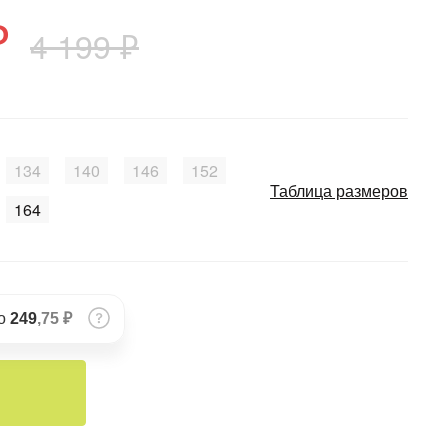
₽
4 199 ₽
134
140
146
152
Таблица размеров
164
по
249
,75 ₽