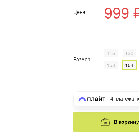
999 
Цена:
График платежей
Сегодня
25
%
116
122
Размер:
158
164
Добавляйте товары
в корзину
4 платежа 
Оплачивайте сегодня только
25
% картой любого банка
В корзину
Получайте товар
выбранный способом