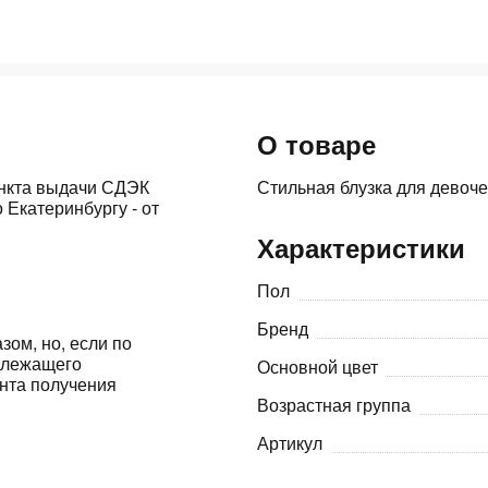
Оставшиеся
75
% будут
списываться
с вашей карты
по
25
%
каждые 2 недели
О товаре
ункта выдачи СДЭК
Стильная блузка для девоче
 Екатеринбургу - от
Подробнее
об оплате Плайтом
Характеристики
Пол
Бренд
зом, но, если по
25
адлежащего
Основной цвет
раз в 2
ента получения
Остались вопросы?
недели
Возрастная группа
8 800 302-02-51
Артикул
plait.ru