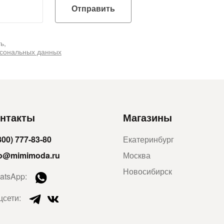
Отправить
ь,
рсональных данных
нтакты
Магазины
800) 777-83-80
Екатеринбург
fo@mimimoda.ru
Москва
Новосибирск
atsApp:
цсети: