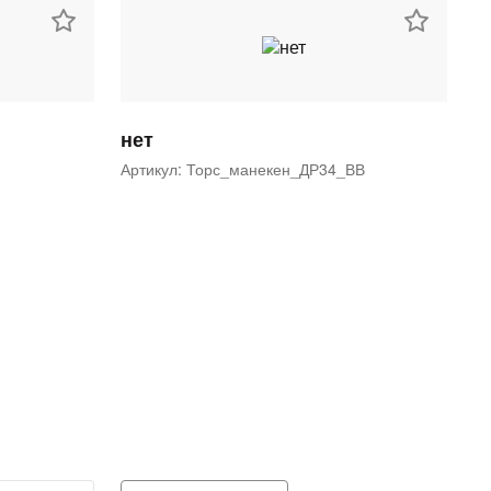
нет
Артикул: Торс_манекен_ДР34_ВВ