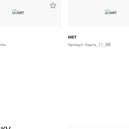
нет
ялти
Артикул: Карта_11_BB
ку