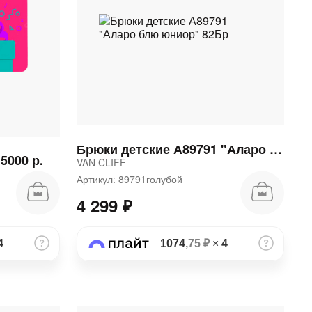
Брюки детские А89791 "Аларо блю юниор" 82Бр
5000 р.
VAN CLIFF
Артикул: 89791голубой
4 299 ₽
4
1074
,75 ₽
×
4