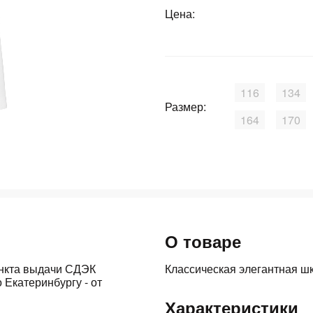
Цена:
График платежей
Сегодня
25
%
116
134
Размер:
164
170
Добавляйте товары
в корзину
Оплачивайте сегодня только
25
% картой любого банка
О товаре
ункта выдачи СДЭК
Классическая элегантная шк
 Екатеринбургу - от
Получайте товар
выбранный способом
Характеристики