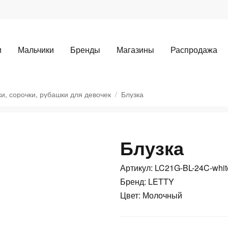
и
Мальчики
Бренды
Магазины
Распродажа
ки, сорочки, рубашки для девочек
Блузка
Блузка
Для клиентов всех банков
Артикул: LC21G-BL-24C-whit
Разбейте
оплату
Бренд: LETTY
а части
без переплат
Цвет: Молочный