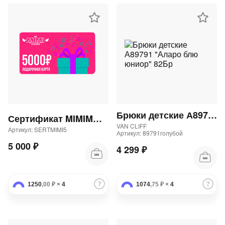
Брюки детские А89791 "Аларо блю юниор" 82Бр
Сертификат MIMIMODA 5000 р.
VAN CLIFF
Артикул: SERTMIMI5
Артикул: 89791голубой
5 000 ₽
4 299 ₽
1250
,00 ₽
×
4
1074
,75 ₽
×
4