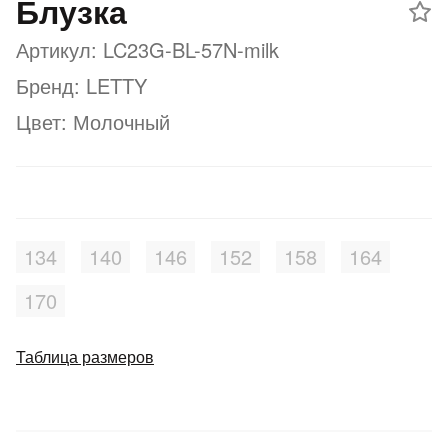
Блузка
Подробнее
об оплате Плайтом
Артикул: LC23G-BL-57N-milk
Бренд: LETTY
Цвет: Молочный
Остались вопросы?
25
8 800 302-02-51
plait.ru
раз в 2
недели
134
140
146
152
158
164
170
Таблица размеров