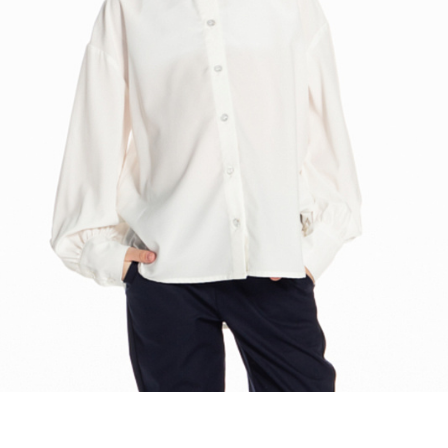
Добавляйте товары
в корзину
Оплачивайте сегодня только
25
% картой любого банка
Получайте товар
выбранный способом
Оставшиеся
75
% будут
списываться
с вашей карты
по
25
%
каждые 2 недели