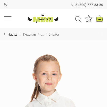
8 (800) 777-83-80
Для клиентов всех банков
Назад
Главная
...
Блузка
Разбейте
оплату
на части
без переплат
График платежей
Сегодня
25
%