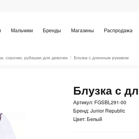
и
Мальчики
Бренды
Магазины
Распродажа
ки, сорочки, рубашки для девочек
Блузка с длинным рукавом
Блузка с д
Для клиентов всех банков
Артикул: FGSBL291-00
Разбейте
оплату
Бренд: Junior Republic
а части
без переплат
Цвет: Белый