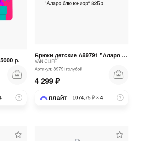
Брюки детские А89791 "Аларо блю юниор" 82Бр
5000 р.
VAN CLIFF
Артикул: 89791голубой
4 299 ₽
4
1074
,75 ₽
×
4