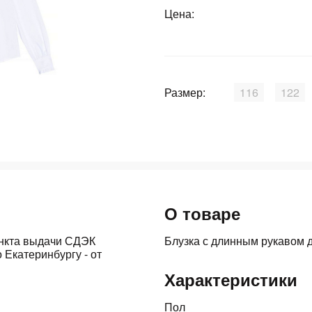
График платежей
Цена:
Сегодня
25
%
Размер:
116
122
Добавляйте товары
в корзину
О товаре
Оплачивайте сегодня только
25
% картой любого банка
ункта выдачи СДЭК
Блузка с длинным рукавом 
 Екатеринбургу - от
Характеристики
Получайте товар
выбранный способом
Пол