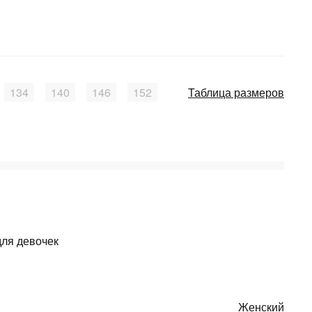
134
140
146
152
Таблица размеров
для девочек
Женский