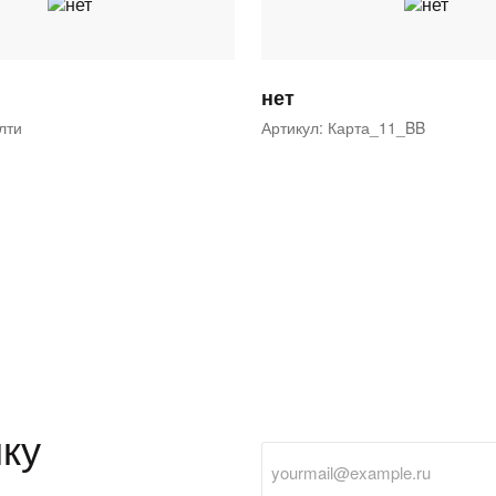
нет
ялти
Артикул: Карта_11_BB
ку