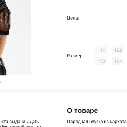
График платежей
Цена:
Сегодня
25
%
116
122
Размер:
158
164
Добавляйте товары
в корзину
Оплачивайте сегодня только
25
% картой любого банка
О товаре
Получайте товар
выбранный способом
ункта выдачи СДЭК
Нарядная блузка из бархата
 Екатеринбургу - от