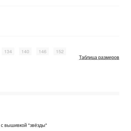
134
140
146
152
Таблица размеров
 с вышивкой "звёзды"