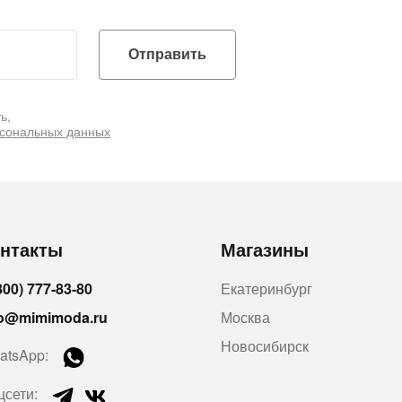
Отправить
ь,
рсональных данных
нтакты
Магазины
800) 777-83-80
Екатеринбург
fo@mimimoda.ru
Москва
Новосибирск
atsApp:
цсети: