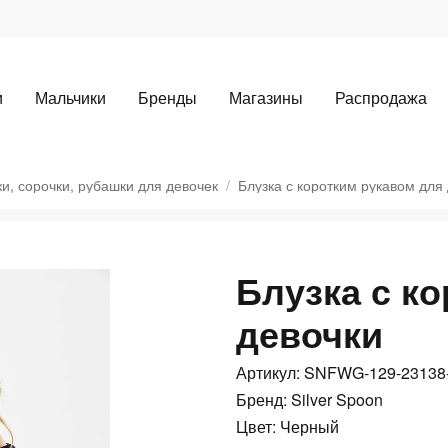
и
Мальчики
Бренды
Магазины
Распродажа
ки, сорочки, рубашки для девочек
Блузка с коротким рукавом для
Блузка с к
Для клиентов всех банков
девочки
Разбейте
оплату
Артикул: SNFWG-129-23138
а части
без переплат
Бренд: Silver Spoon
Цвет: Черный