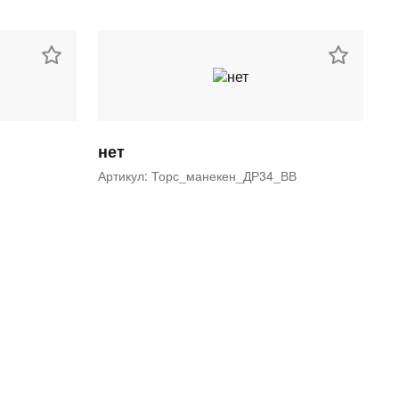
нет
Артикул: Торс_манекен_ДР34_ВВ