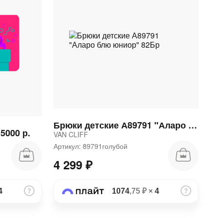
Брюки детские А89791 "Аларо блю юниор" 82Бр
5000 р.
VAN CLIFF
Артикул: 89791голубой
4 299 ₽
4
1074
,75 ₽
×
4