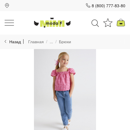
8 (800) 777-83-80
Для клиентов всех банков
Назад
Главная
...
Брюки
Разбейте
оплату
на части
без переплат
График платежей
Сегодня
25
%