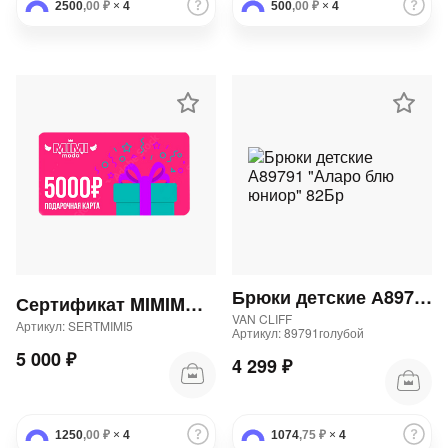
2500
,00 ₽
×
4
500
,00 ₽
×
4
Брюки детские А89791 "Аларо блю юниор" 82Бр
Сертификат MIMIMODA 5000 р.
VAN CLIFF
Артикул: SERTMIMI5
Артикул: 89791голубой
5 000 ₽
4 299 ₽
1250
,00 ₽
×
4
1074
,75 ₽
×
4