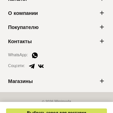
О компании
Покупателю
Контакты
WhatsApp:
Соцсети:
Магазины
© 2026 Mimimoda
Политика конфиденциальности
Выбрать город для доставки