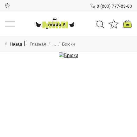
8 (800) 777-83-80
Для клиентов всех банков
Назад
Главная
...
Брюки
Разбейте
оплату
на части
без переплат
График платежей
Сегодня
25
%