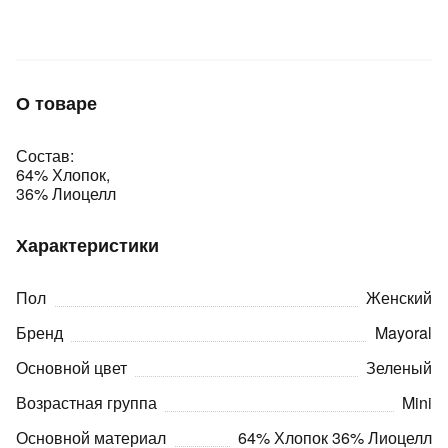
Подробнее
об оплате Плайтом
О товаре
Остались вопросы?
25
Состав:
8 800 302-02-51
64% Хлопок,
plait.ru
раз в 2
36% Лиоцелл
недели
Характеристики
Пол
Женский
Бренд
Mayoral
Основной цвет
Зеленый
Возрастная группа
Mini
Основной материал
64% Хлопок 36% Лиоцелл