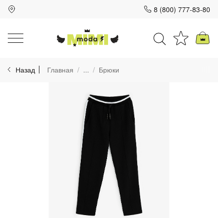
8 (800) 777-83-80
Для клиентов всех банков
Назад
Главная
...
Брюки
Разбейте
оплату
на части
без переплат
График платежей
Сегодня
25
%