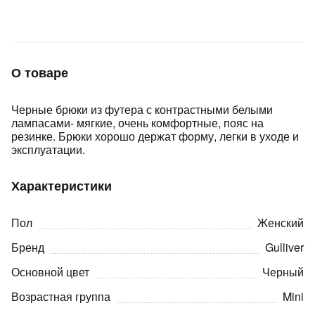
Подробнее
об оплате Плайтом
О товаре
Остались вопросы?
25
Черные брюки из футера с контрастными белыми
8 800 302-02-51
лампасами- мягкие, очень комфортные, пояс на
plait.ru
раз в 2
резинке. Брюки хорошо держат форму, легки в уходе и
недели
эксплуатации.
Характеристики
Пол
Женский
Бренд
Gulliver
Основной цвет
Черный
Возрастная группа
Mini