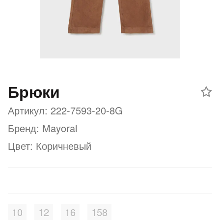
Добавляйте товары
в корзину
Оплачивайте сегодня только
25
% картой любого банка
Брюки
Артикул: 222-7593-20-8G
Получайте товар
выбранный способом
Бренд: Mayoral
Цвет: Коричневый
Оставшиеся
75
% будут
списываться
с вашей карты
по
25
%
каждые 2 недели
10
12
16
158