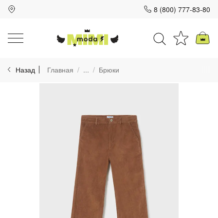
8 (800) 777-83-80
Для клиентов всех банков
Назад
Главная
...
Брюки
Разбейте
оплату
на части
без переплат
График платежей
Сегодня
25
%