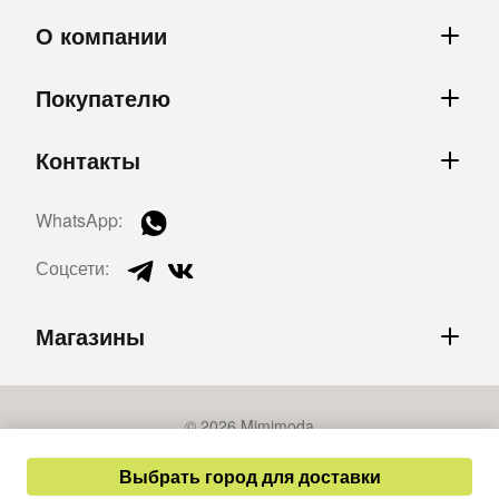
О компании
Покупателю
Контакты
WhatsApp:
Соцсети:
Магазины
© 2026 Mimimoda
Политика конфиденциальности
Выбрать город для доставки