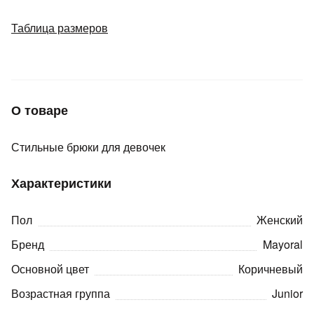
Подробнее
об оплате Плайтом
Таблица размеров
Остались вопросы?
25
О товаре
8 800 302-02-51
plait.ru
раз в 2
Стильные брюки для девочек
недели
Характеристики
Пол
Женский
Бренд
Mayoral
Основной цвет
Коричневый
Возрастная группа
Junior