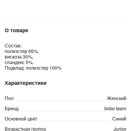
Подробнее
об оплате Плайтом
О товаре
Остались вопросы?
25
Состав:
8 800 302-02-51
полиэстер 65%,
plait.ru
раз в 2
вискоза 30%,
недели
спандекс 5%,
Подклад: полиэстер 100%
Характеристики
Пол
Женский
Бренд
bobo team
Основной цвет
Синий
Возрастная группа
Junior