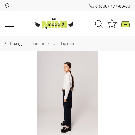
8 (800) 777-83-80
Для клиентов всех банков
Назад
Главная
...
Брюки
Разбейте
оплату
на части
без переплат
График платежей
Сегодня
25
%