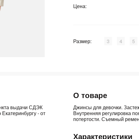
График платежей
Цена:
Сегодня
25
%
Размер:
3
4
5
Добавляйте товары
в корзину
О товаре
Оплачивайте сегодня только
25
% картой любого банка
ункта выдачи СДЭК
Джинсы для девочки. Застеж
 Екатеринбургу - от
Внутренняя регулировка по
потертости. Съемный ремен
Получайте товар
выбранный способом
Характеристики