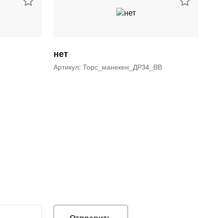
нет
Артикул: Торс_манекен_ДР34_ВВ