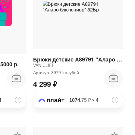
Брюки детские А89791 "Аларо блю юниор" 82Бр
5000 р.
VAN CLIFF
Артикул: 89791голубой
4 299 ₽
4
1074
,75 ₽
×
4