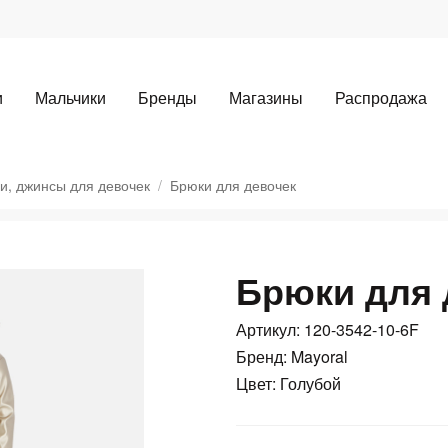
и
Мальчики
Бренды
Магазины
Распродажа
и, джинсы для девочек
Брюки для девочек
Брюки для 
Для клиентов всех банков
Артикул: 120-3542-10-6F
Разбейте
оплату
Бренд: Mayoral
а части
без переплат
Цвет: Голубой