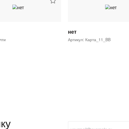
нет
ялти
Артикул: Карта_11_BB
ку