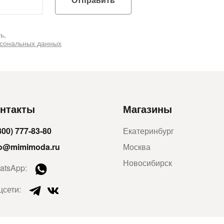
Отправить
ь,
рсональных данных
нтакты
Магазины
800) 777-83-80
Екатеринбург
fo@mimimoda.ru
Москва
Новосибирск
atsApp:
цсети: