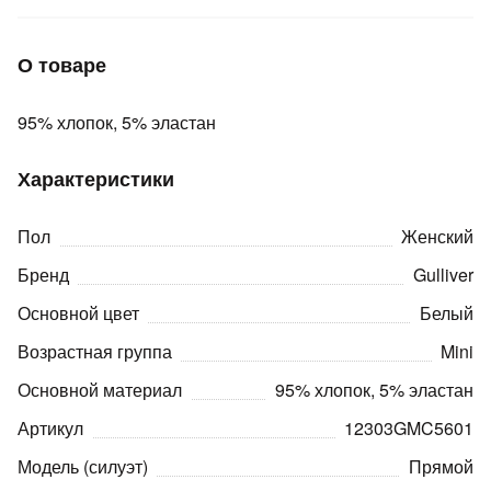
Подробнее
об оплате Плайтом
О товаре
95% хлопок, 5% эластан
Остались вопросы?
25
8 800 302-02-51
Характеристики
plait.ru
раз в 2
недели
Пол
Женский
Бренд
Gulliver
Основной цвет
Белый
Возрастная группа
Mini
Основной материал
95% хлопок, 5% эластан
Артикул
12303GMC5601
Модель (силуэт)
Прямой