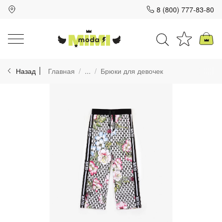
8 (800) 777-83-80
Для клиентов всех банков
Назад
Главная
...
Брюки для девочек
Разбейте
оплату
на части
без переплат
График платежей
Сегодня
25
%