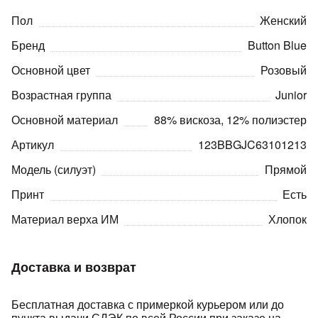
Пол
Женский
Бренд
Button Blue
Основной цвет
Розовый
Возрастная группа
Junior
раз в 2 недели
Основной материал
88% вискоза, 12% полиэстер
Артикул
123BBGJC63101213
Модель (силуэт)
Прямой
Принт
Есть
Материал верха ИМ
Хлопок
Доставка и возврат
Бесплатная доставка с примеркой курьером или до
пункта выдачи СДЭК по всей России при заказе на