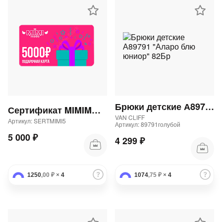
Брюки детские А89791 "Аларо блю юниор" 82Бр
Сертификат MIMIMODA 5000 р.
VAN CLIFF
Артикул: SERTMIMI5
Артикул: 89791голубой
5 000 ₽
4 299 ₽
1250
,00 ₽
×
4
1074
,75 ₽
×
4