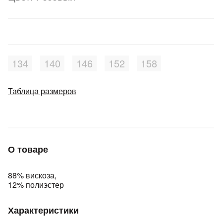
Подробнее
об оплате Плайтом
134
140
146
152
158
Остались вопросы?
25
8 800 302-02-51
plait.ru
Таблица размеров
раз в 2
недели
О товаре
88% вискоза,
12% полиэстер
Характеристики