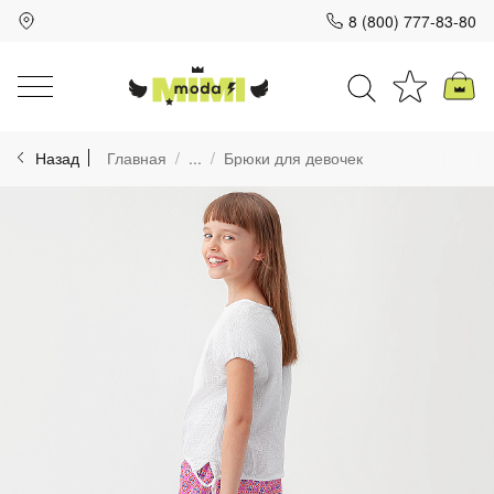
8 (800) 777-83-80
Для клиентов всех банков
Назад
Главная
...
Брюки для девочек
Разбейте
оплату
на части
без переплат
График платежей
Сегодня
25
%