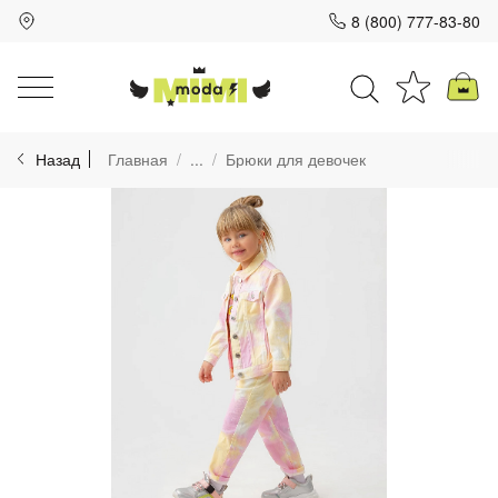
8 (800) 777-83-80
Для клиентов всех банков
Назад
Главная
...
Брюки для девочек
Разбейте
оплату
на части
без переплат
График платежей
Сегодня
25
%