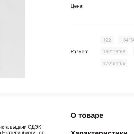
Цена:
График платежей
Сегодня
25
%
122
134*6
Размер:
152*76*66
170*84*69
Добавляйте товары
в корзину
Оплачивайте сегодня только
25
% картой любого банка
О товаре
Получайте товар
выбранный способом
ункта выдачи СДЭК
Характеристики
 Екатеринбургу - от