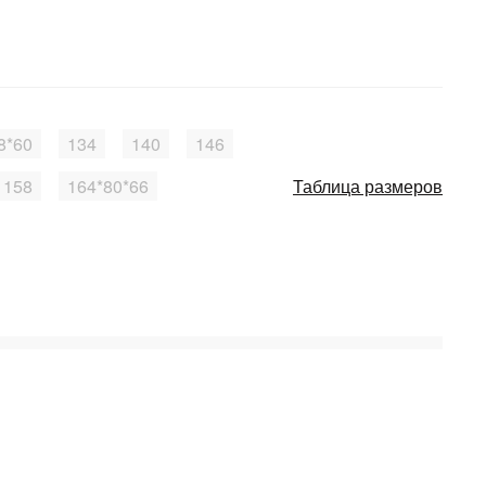
8*60
134
140
146
158
164*80*66
Таблица размеров