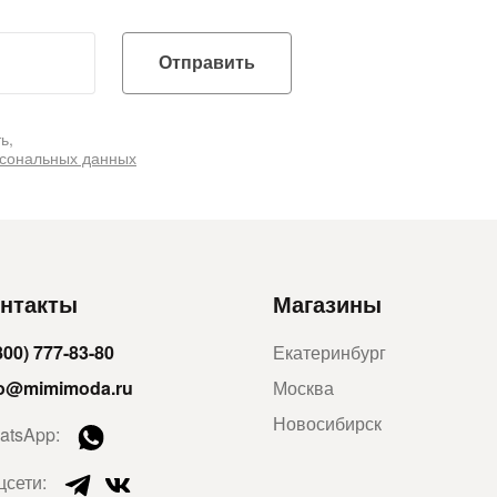
Отправить
ь,
рсональных данных
нтакты
Магазины
800) 777-83-80
Екатеринбург
fo@mimimoda.ru
Москва
Новосибирск
atsApp:
цсети: