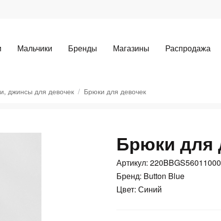
и
Мальчики
Бренды
Магазины
Распродажа
и, джинсы для девочек
Брюки для девочек
Брюки для 
Для клиентов всех банков
Артикул: 220BBGS56011000
Разбейте
оплату
Бренд: Button Blue
Цвет: Синий
а части
без переплат