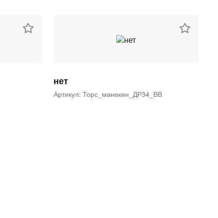
нет
Артикул: Торс_манекен_ДР34_ВВ