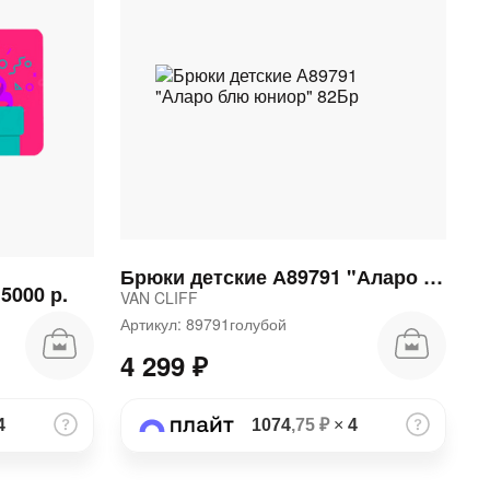
Брюки детские А89791 "Аларо блю юниор" 82Бр
5000 р.
VAN CLIFF
Артикул: 89791голубой
4 299 ₽
4
1074
,75 ₽
×
4