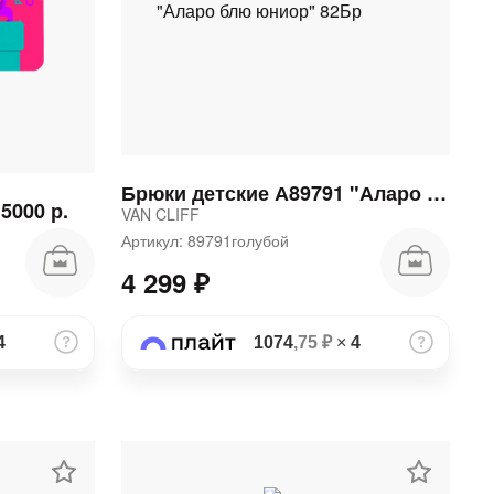
Брюки детские А89791 "Аларо блю юниор" 82Бр
5000 р.
VAN CLIFF
Артикул: 89791голубой
4 299 ₽
4
1074
,75 ₽
×
4