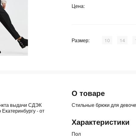
График платежей
Цена:
Сегодня
25
%
Размер:
10
14
Добавляйте товары
в корзину
О товаре
Оплачивайте сегодня только
25
% картой любого банка
ункта выдачи СДЭК
Стильные брюки для девоче
 Екатеринбургу - от
Характеристики
Получайте товар
выбранный способом
Пол