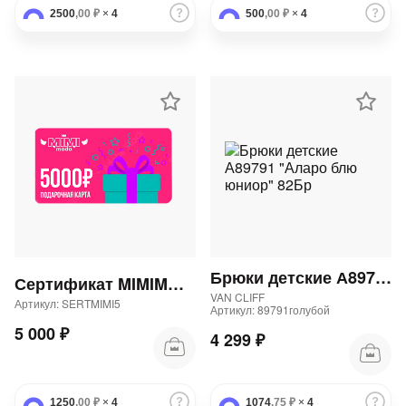
2500
,00 ₽
×
4
500
,00 ₽
×
4
Брюки детские А89791 "Аларо блю юниор" 82Бр
Сертификат MIMIMODA 5000 р.
VAN CLIFF
Артикул: SERTMIMI5
Артикул: 89791голубой
5 000 ₽
4 299 ₽
1250
,00 ₽
×
4
1074
,75 ₽
×
4