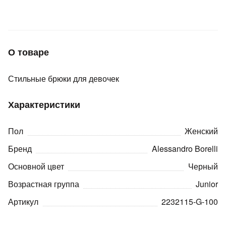
Подробнее
об оплате Плайтом
О товаре
Остались вопросы?
25
Стильные брюки для девочек
8 800 302-02-51
plait.ru
раз в 2
Характеристики
недели
Пол
Женский
Бренд
Alessandro Borelli
Основной цвет
Черный
Возрастная группа
Junior
Артикул
2232115-G-100