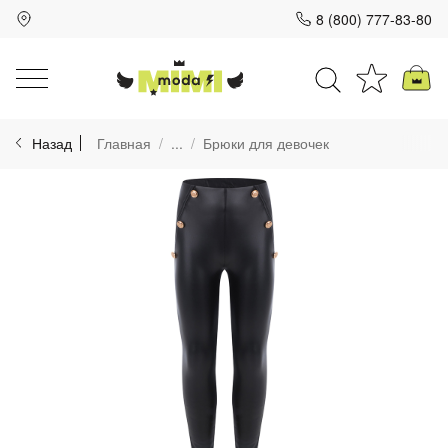
8 (800) 777-83-80
Для клиентов всех банков
Назад
Главная
...
Брюки для девочек
Разбейте
оплату
на части
без переплат
График платежей
Сегодня
25
%