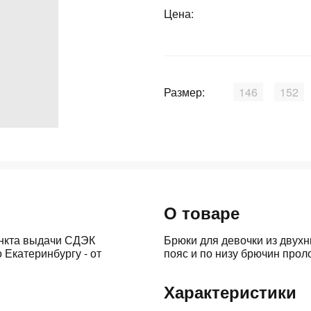
График платежей
Цена:
Сегодня
25
%
Размер:
146
152
Добавляйте товары
в корзину
О товаре
Оплачивайте сегодня только
25
% картой любого банка
ункта выдачи СДЭК
Брюки для девочки из двухн
 Екатеринбургу - от
пояс и по низу брючин прол
Получайте товар
выбранный способом
Характеристики