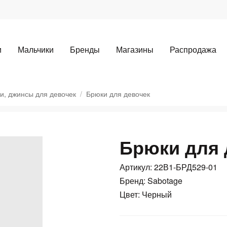
и
Мальчики
Бренды
Магазины
Распродажа
и, джинсы для девочек
Брюки для девочек
Брюки для 
Для клиентов всех банков
Артикул: 22В1-БРД529-01
Разбейте
оплату
Бренд: Sabotage
а части
без переплат
Цвет: Черный