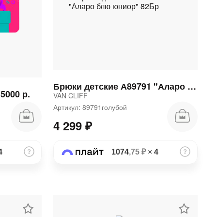
Брюки детские А89791 "Аларо блю юниор" 82Бр
5000 р.
VAN CLIFF
Артикул: 89791голубой
4 299 ₽
4
1074
,75 ₽
×
4