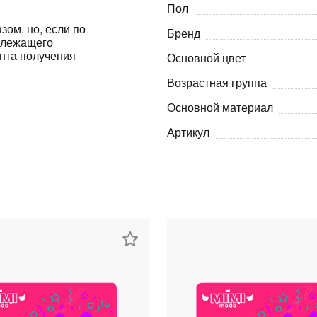
Пол
Оставшиеся
75
% будут
списываться
зом, но, если по
Бренд
с вашей карты
по
25
%
каждые 2 недели
адлежащего
ента получения
Основной цвет
Возрастная группа
Основной материал
Подробнее
об оплате Плайтом
Артикул
25
раз в 2
Остались вопросы?
недели
8 800 302-02-51
plait.ru