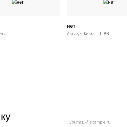
нет
ялти
Артикул: Карта_11_BB
ку