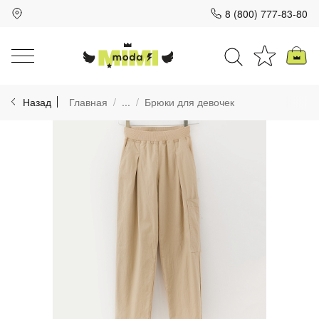
8 (800) 777-83-80
Для клиентов всех банков
Назад
Главная
...
Брюки для девочек
Разбейте
оплату
на части
без переплат
График платежей
Сегодня
25
%