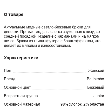
Подробнее
об оплате Плайтом
О товаре
Актуальные модные светло-бежевые брюки для
девочки. Прямая модель, слегка зауженная к низу, со
Остались вопросы?
25
средней посадкой. Изделие с карманами и на мягком
8 800 302-02-51
поясе. Брюки из твила+футера с браш-эффектом, что
plait.ru
раз в 2
делает их мягкими и износостойкими.
недели
Характеристики
Пол
Женский
Бренд
Bellbimbo
Основной цвет
Бежевый
Возрастная группа
Junior
Основной материал
98% хлопок, 2% эластан