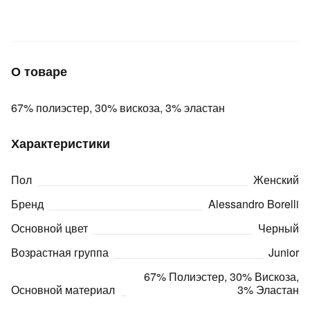
Подробнее
об оплате Плайтом
О товаре
Остались вопросы?
25
67% полиэстер, 30% вискоза, 3% эластан
8 800 302-02-51
plait.ru
раз в 2
Характеристики
недели
Пол
Женский
Бренд
Alessandro Borelli
Основной цвет
Черный
Возрастная группа
Junior
67% Полиэстер, 30% Вискоза,
Основной материал
3% Эластан