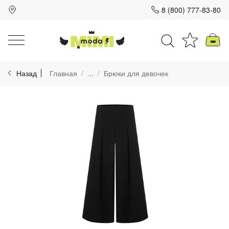
8 (800) 777-83-80
Для клиентов всех банков
Назад
Главная
...
Брюки для девочек
Разбейте
оплату
на части
без переплат
График платежей
Сегодня
25
%