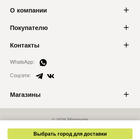
О компании
Покупателю
Контакты
WhatsApp:
Соцсети:
Магазины
© 2026 Mimimoda
Политика конфиденциальности
Выбрать город для доставки