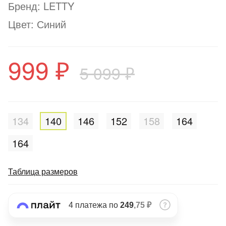
Подробнее
Бренд: LETTY
об оплате Плайтом
Цвет: Синий
999 ₽
5 099 ₽
Остались вопросы?
25
8 800 302-02-51
plait.ru
раз в 2
недели
134
140
146
152
158
164
164
Таблица размеров
4 платежа по
249
,75 ₽