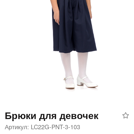
Добавляйте товары
в корзину
Оплачивайте сегодня только
25
% картой любого банка
Получайте товар
выбранный способом
Оставшиеся
75
% будут
списываться
с вашей карты
по
25
%
каждые 2 недели
Брюки для девочек
Артикул: LC22G-PNT-3-103