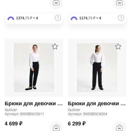
1374
,75 ₽
×
4
1174
,75 ₽
×
4
Брюки для девочки трикотажные прямого кроя черные
Брюки для девочки школьные прямые синие
Gulliver
Gulliver
Артикул: 300SBGC5611
Артикул: 300SBGC6304
4 699 ₽
6 299 ₽