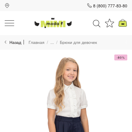
8 (800) 777-83-80
Для клиентов всех банков
Назад
Главная
...
Брюки для девочек
Разбейте
оплату
на части
-80%
без переплат
График платежей
Сегодня
25
%