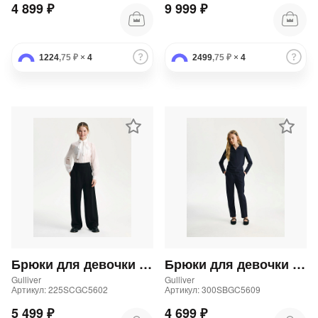
4 899 ₽
9 999 ₽
1224
,75 ₽
×
4
2499
,75 ₽
×
4
Брюки для девочки палаццо черные
Брюки для девочки трикотажные прямого кроя синие
Gulliver
Gulliver
Артикул: 225SCGC5602
Артикул: 300SBGC5609
5 499 ₽
4 699 ₽