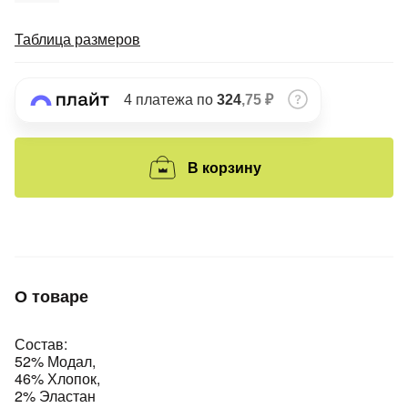
Подробнее
об оплате Плайтом
Таблица размеров
4 платежа по
324
,75 ₽
Остались вопросы?
25
8 800 302-02-51
plait.ru
В корзину
раз в 2
недели
О товаре
Состав:
52% Модал,
46% Хлопок,
2% Эластан