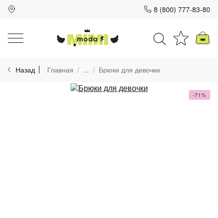
8 (800) 777-83-80
Для клиентов всех банков
Назад
Главная
...
Брюки для девочки
Разбейте
оплату
на части
-71%
без переплат
График платежей
Сегодня
25
%