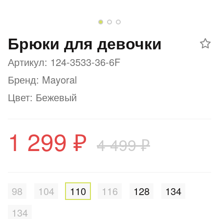
Добавляйте товары
в корзину
Брюки для девочки
Артикул: 124-3533-36-6F
Оплачивайте сегодня только
25
% картой любого банка
Бренд: Mayoral
Цвет: Бежевый
Получайте товар
выбранный способом
1 299 ₽
4 499 ₽
Оставшиеся
75
% будут
списываться
с вашей карты
по
25
%
каждые 2 недели
98
104
110
116
128
134
134