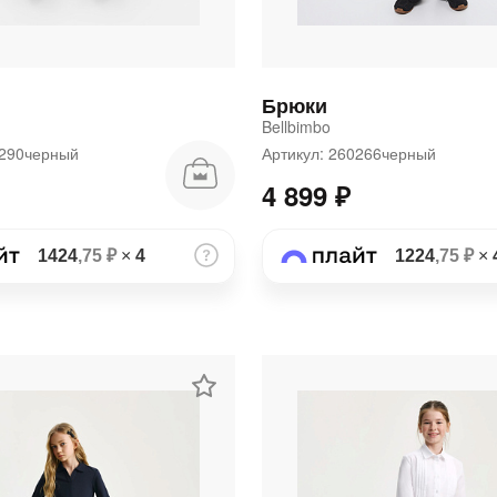
Брюки
Bellbimbo
60290черный
Артикул: 260266черный
4 899 ₽
1424
,75 ₽
×
4
1224
,75 ₽
×