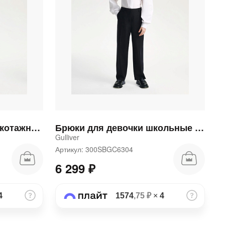
Брюки для девочки трикотажные прямого кроя черные
Брюки для девочки школьные прямые синие
Gulliver
Артикул: 300SBGC6304
6 299 ₽
4
1574
,75 ₽
×
4