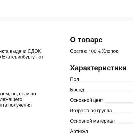
Оставшиеся
75
% будут
списываться
с вашей карты
по
25
%
каждые 2 недели
О товаре
ункта выдачи СДЭК
Состав: 100% Хлопок
 Екатеринбургу - от
Подробнее
об оплате Плайтом
Характеристики
Пол
Бренд
25
зом, но, если по
раз в 2
адлежащего
Основной цвет
Остались вопросы?
ента получения
недели
Возрастная группа
8 800 302-02-51
Основной материал
plait.ru
Артикул