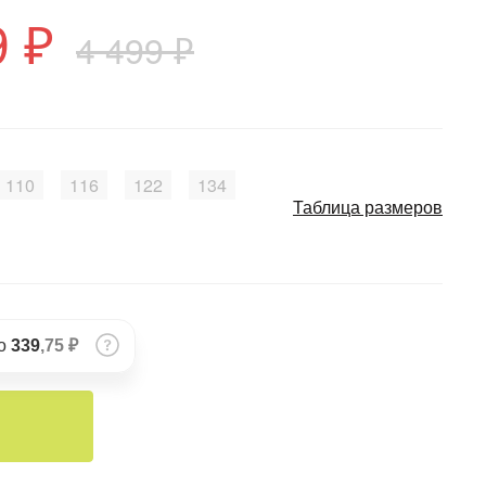
9 ₽
4 499 ₽
110
116
122
134
Таблица размеров
по
339
,75 ₽