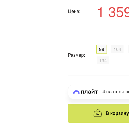
1 35
Цена:
График платежей
Сегодня
25
%
98
104
Размер:
134
Добавляйте товары
в корзину
4 платежа 
Оплачивайте сегодня только
25
% картой любого банка
В корзину
Получайте товар
выбранный способом