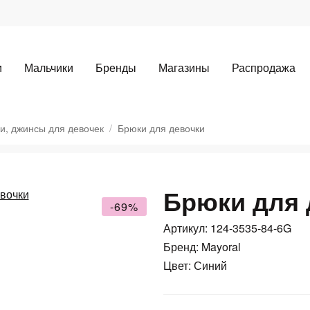
и
Мальчики
Бренды
Магазины
Распродажа
и, джинсы для девочек
Брюки для девочки
Брюки для 
-69%
Артикул: 124-3535-84-6G
Для клиентов всех банков
Бренд: Mayoral
Разбейте
оплату
Цвет: Синий
а части
без переплат