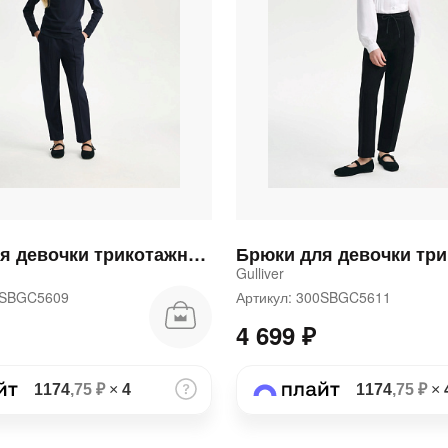
Брюки для девочки трикотажные прямого кроя синие
Gulliver
00SBGC5609
Артикул: 300SBGC5611
4 699 ₽
1174
,75 ₽
×
4
1174
,75 ₽
×