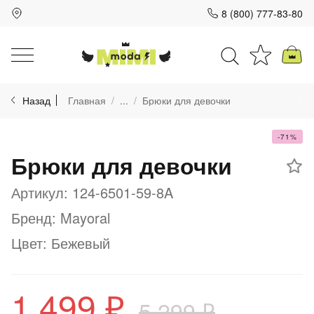
8 (800) 777-83-80
Для клиентов всех банков
Назад
Главная
...
Брюки для девочки
Разбейте
оплату
на части
-71%
Брюки для девочки
без переплат
Артикул: 124-6501-59-8A
Бренд: Mayoral
График платежей
Цвет: Бежевый
Сегодня
25
%
1 499 ₽
5 299 ₽