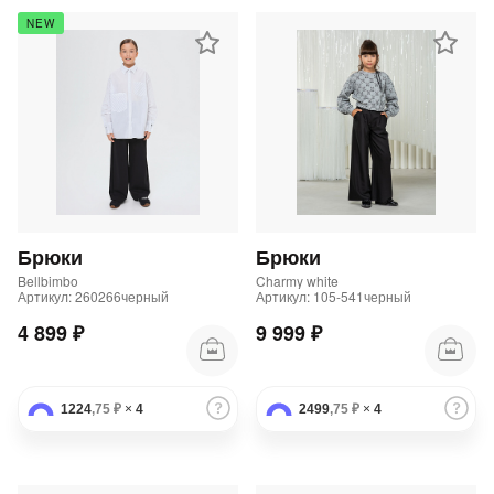
NEW
Брюки
Брюки
Bellbimbo
Charmy white
Артикул: 260266черный
Артикул: 105-541черный
4 899 ₽
9 999 ₽
1224
,75 ₽
×
4
2499
,75 ₽
×
4