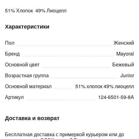
Подробнее
об оплате Плайтом
51% Хлопок 49% Лиоцелл
Характеристики
Остались вопросы?
Пол
Женский
25
8 800 302-02-51
Бренд
Mayoral
plait.ru
раз в 2
Основной цвет
Бежевый
недели
Возрастная группа
Junior
Основной материал
51% хлопок 49% лиоцелл
Артикул
124-6501-59-8A
Доставка и возврат
Бесплатная доставка с примеркой курьером или до