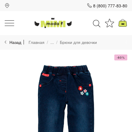
8 (800) 777-83-80
Для клиентов всех банков
Назад
Главная
...
Брюки для девочки
Разбейте
оплату
на части
-60%
без переплат
График платежей
Сегодня
25
%