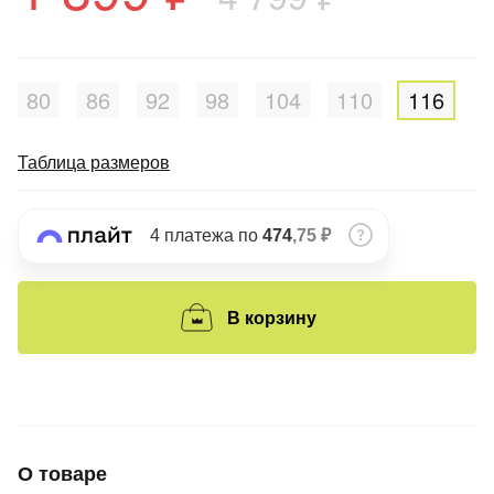
Подробнее
об оплате Плайтом
80
86
92
98
104
110
116
Остались вопросы?
25
Таблица размеров
8 800 302-02-51
plait.ru
раз в 2
недели
4 платежа по
474
,75 ₽
В корзину
О товаре