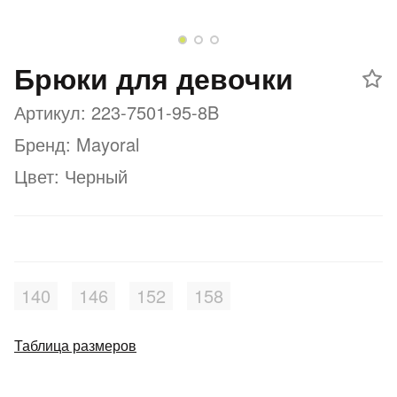
Добавляйте товары
в корзину
Брюки для девочки
Артикул: 223-7501-95-8B
Оплачивайте сегодня только
25
% картой любого банка
Бренд: Mayoral
Цвет: Черный
Получайте товар
выбранный способом
Оставшиеся
75
% будут
140
146
152
158
списываться
с вашей карты
по
25
%
каждые 2 недели
Таблица размеров