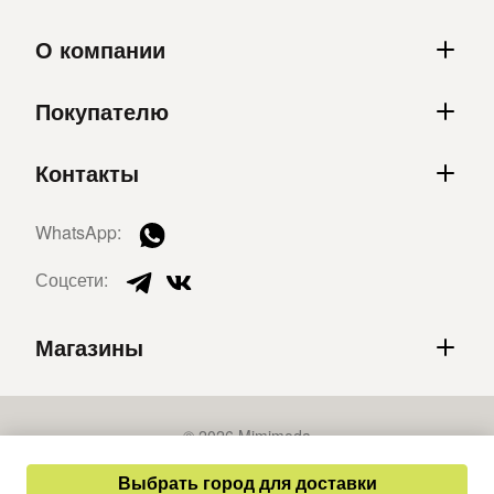
О компании
Покупателю
Контакты
WhatsApp:
Соцсети:
Магазины
© 2026 Mimimoda
Политика конфиденциальности
Выбрать город для доставки