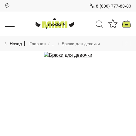
8 (800) 777-83-80
Для клиентов всех банков
Назад
Главная
...
Брюки для девочки
Разбейте
оплату
на части
без переплат
График платежей
Сегодня
25
%