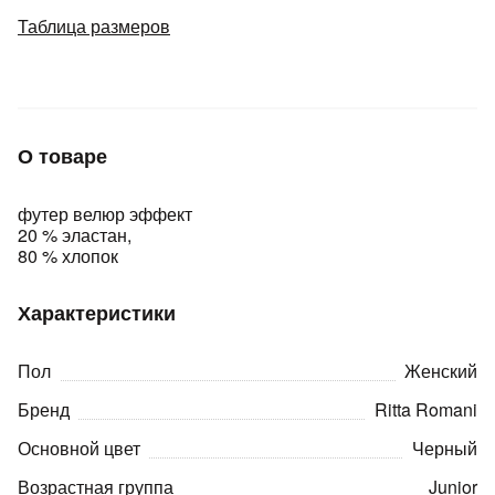
Подробнее
Таблица размеров
об оплате Плайтом
Остались вопросы?
25
О товаре
8 800 302-02-51
plait.ru
раз в 2
футер велюр эффект
недели
20 % эластан,
80 % хлопок
Характеристики
Пол
Женский
Бренд
Ritta Romani
Основной цвет
Черный
Возрастная группа
Junior