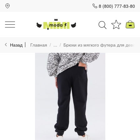
8 (800) 777-83-80
Для клиентов всех банков
Назад
Главная
...
Брюки из мягкого футера для девочк
Разбейте
оплату
на части
без переплат
График платежей
Сегодня
25
%