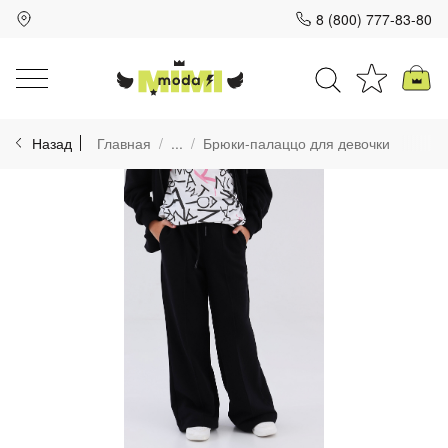
8 (800) 777-83-80
Для клиентов всех банков
Назад
Главная
...
Брюки-палаццо для девочки
Разбейте
оплату
на части
без переплат
График платежей
Сегодня
25
%