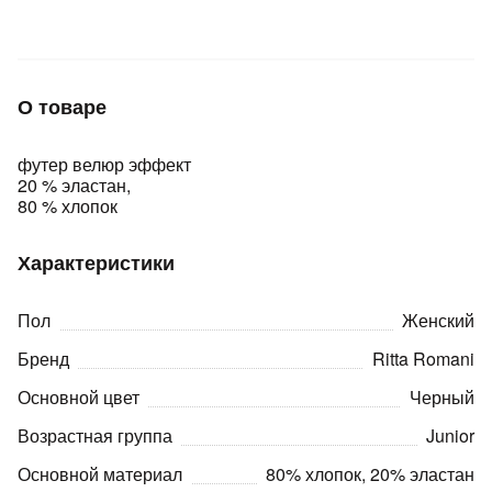
Подробнее
об оплате Плайтом
О товаре
Остались вопросы?
25
футер велюр эффект
8 800 302-02-51
20 % эластан,
plait.ru
раз в 2
80 % хлопок
недели
Характеристики
Пол
Женский
Бренд
Ritta Romani
Основной цвет
Черный
Возрастная группа
Junior
Основной материал
80% хлопок, 20% эластан