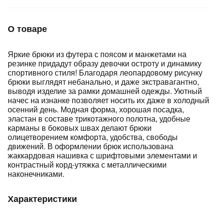
Подробнее
об оплате Плайтом
О товаре
Яркие брюки из футера с поясом и манжетами на
резинке придадут образу девочки остроту и динамику
Остались вопросы?
25
спортивного стиля! Благодаря леопардовому рисунку
8 800 302-02-51
брюки выглядят небанально, и даже экстравагантно,
plait.ru
раз в 2
выводя изделие за рамки домашней одежды. Уютный
начес на изнанке позволяет носить их даже в холодный
недели
осенний день. Модная форма, хорошая посадка,
эластан в составе трикотажного полотна, удобные
карманы в боковых швах делают брюки
олицетворением комфорта, удобства, свободы
движений. В оформлении брюк использована
жаккардовая нашивка с шрифтовыми элементами и
контрастный корд-утяжка с металлическими
наконечниками.
Характеристики