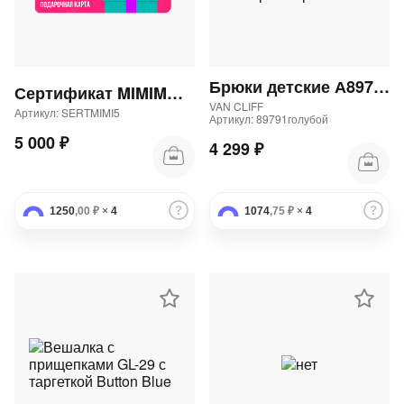
Брюки детские А89791 "Аларо блю юниор" 82Бр
Сертификат MIMIMODA 5000 р.
VAN CLIFF
Артикул: SERTMIMI5
Артикул: 89791голубой
5 000 ₽
4 299 ₽
1250
,00 ₽
×
4
1074
,75 ₽
×
4