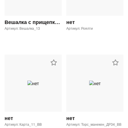
Вешалка с прищепками GL-29 с таргеткой Button Blue
нет
Артикул: Вешалка_13
Артикул: Роялти
нет
нет
Артикул: Карта_11_BB
Артикул: Торс_манекен_ДР34_ВВ