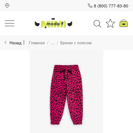
8 (800) 777-83-80
Для клиентов всех банков
Назад
Главная
...
Брюки с поясом
Разбейте
оплату
на части
без переплат
График платежей
Сегодня
25
%