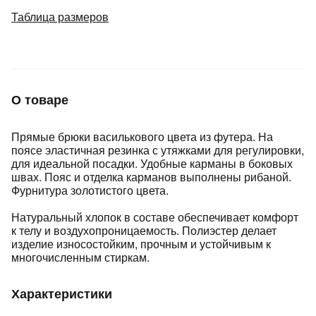
Подробнее
Таблица размеров
об оплате Плайтом
Остались вопросы?
25
О товаре
8 800 302-02-51
plait.ru
раз в 2
Прямые брюки василькового цвета из футера. На
недели
поясе эластичная резинка с утяжками для регулировки,
для идеальной посадки. Удобные карманы в боковых
швах. Пояс и отделка карманов выполнены рибаной.
Фурнитура золотистого цвета.
Натуральный хлопок в составе обеспечивает комфорт
к телу и воздухопроницаемость. Полиэстер делает
изделие износостойким, прочным и устойчивым к
многочисленным стиркам.
Характеристики