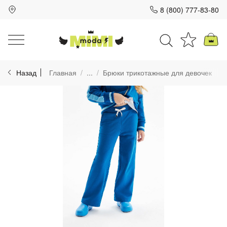
8 (800) 777-83-80
Для клиентов всех банков
Назад
Главная
...
Брюки трикотажные для девочек
Разбейте
оплату
на части
без переплат
График платежей
Сегодня
25
%