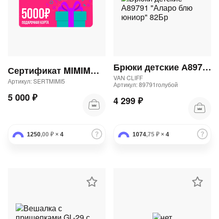
Брюки детские А89791 "Аларо блю юниор" 82Бр
Сертификат MIMIMODA 5000 р.
VAN CLIFF
Артикул: SERTMIMI5
Артикул: 89791голубой
5 000 ₽
4 299 ₽
1250
,00 ₽
×
4
1074
,75 ₽
×
4