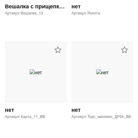
Вешалка с прищепками GL-29 с таргеткой Button Blue
нет
Артикул: Вешалка_13
Артикул: Роялти
нет
нет
Артикул: Карта_11_BB
Артикул: Торс_манекен_ДР34_ВВ