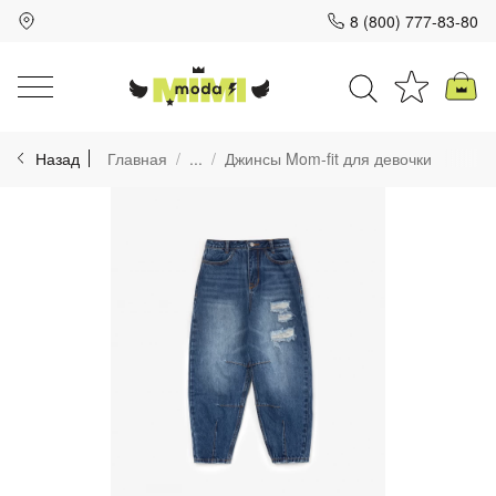
8 (800) 777-83-80
Для клиентов всех банков
Назад
Главная
...
Джинсы Mom-fit для девочки
Разбейте
оплату
на части
без переплат
График платежей
Сегодня
25
%