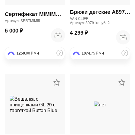
Брюки детские А89791 "Аларо блю юниор" 82Бр
Сертификат MIMIMODA 5000 р.
VAN CLIFF
Артикул: SERTMIMI5
Артикул: 89791голубой
5 000 ₽
4 299 ₽
1250
,00 ₽
×
4
1074
,75 ₽
×
4