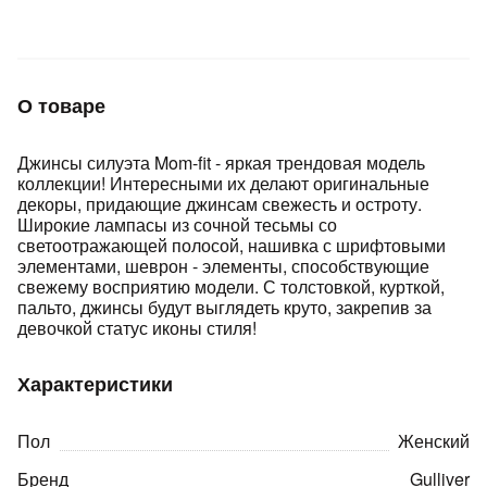
Подробнее
об оплате Плайтом
О товаре
Остались вопросы?
25
Джинсы силуэта Mom-fit - яркая трендовая модель
8 800 302-02-51
коллекции! Интересными их делают оригинальные
plait.ru
раз в 2
декоры, придающие джинсам свежесть и остроту.
Широкие лампасы из сочной тесьмы со
недели
светоотражающей полосой, нашивка с шрифтовыми
элементами, шеврон - элементы, способствующие
свежему восприятию модели. С толстовкой, курткой,
пальто, джинсы будут выглядеть круто, закрепив за
девочкой статус иконы стиля!
Характеристики
Пол
Женский
Бренд
Gulliver