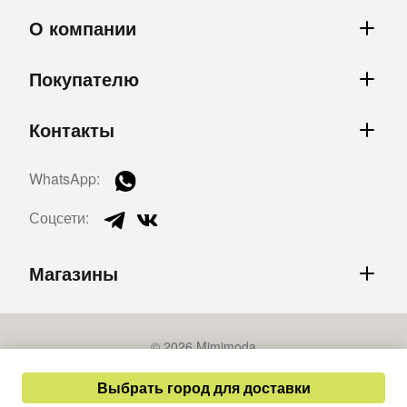
О компании
Покупателю
Контакты
WhatsApp:
Соцсети:
Магазины
© 2026 Mimimoda
Политика конфиденциальности
Выбрать город для доставки