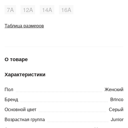
7A
12A
14A
16A
Добавляйте товары
в корзину
Таблица размеров
Оплачивайте сегодня только
25
% картой любого банка
О товаре
Получайте товар
выбранный способом
Характеристики
Оставшиеся
75
% будут
Пол
Женский
списываться
с вашей карты
Бренд
Brinco
по
25
%
каждые 2 недели
Основной цвет
Серый
Возрастная группа
Junior