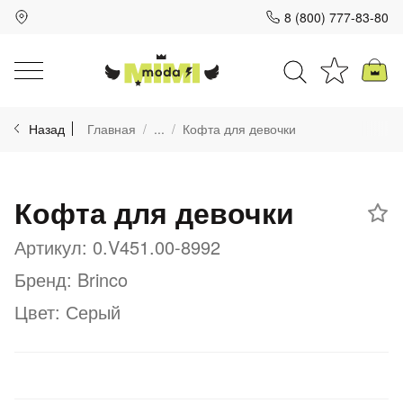
8 (800) 777-83-80
Для клиентов всех банков
Назад
Главная
...
Кофта для девочки
Разбейте
оплату
на части
Кофта для девочки
без переплат
Артикул: 0.V451.00-8992
Бренд: Brinco
График платежей
Цвет: Серый
Сегодня
25
%