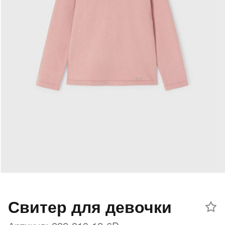
Добавляйте товары
в корзину
Оплачивайте сегодня только
25
% картой любого банка
Получайте товар
выбранный способом
Оставшиеся
75
% будут
списываться
с вашей карты
по
25
%
каждые 2 недели
Свитер для девочки