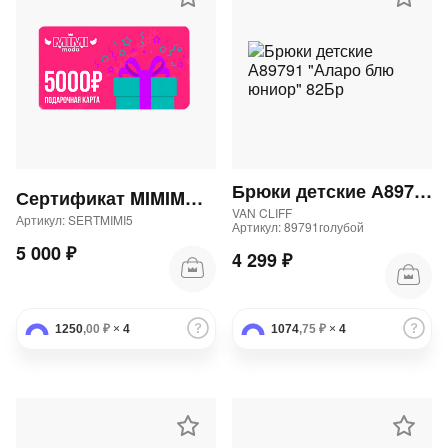
Брюки детские А89791 "Аларо блю юниор" 82Бр
Сертификат MIMIMODA 5000 р.
VAN CLIFF
Артикул: SERTMIMI5
Артикул: 89791голубой
5 000 ₽
4 299 ₽
1250
,00 ₽
×
4
1074
,75 ₽
×
4