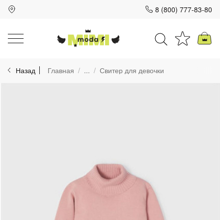
8 (800) 777-83-80
Для клиентов всех банков
Назад
Главная
...
Свитер для девочки
Разбейте
оплату
на части
без переплат
График платежей
Сегодня
25
%