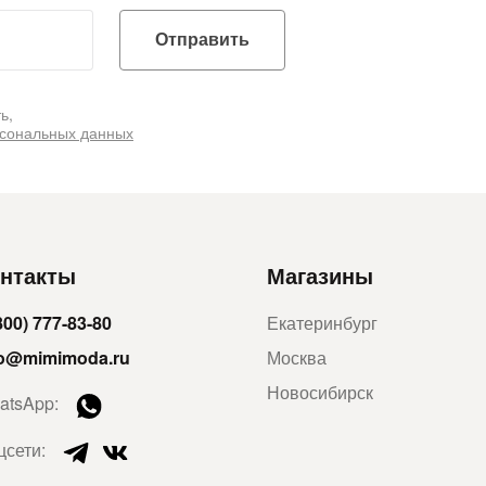
Отправить
ь,
рсональных данных
нтакты
Магазины
800) 777-83-80
Екатеринбург
fo@mimimoda.ru
Москва
Новосибирск
atsApp:
цсети: