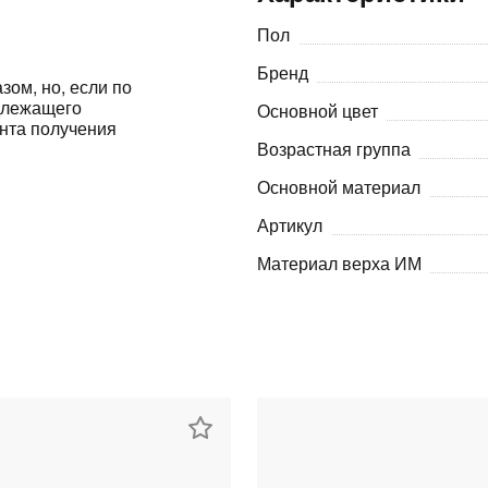
Пол
Оставшиеся
75
% будут
списываться
с вашей карты
по
25
%
каждые 2 недели
Бренд
зом, но, если по
адлежащего
Основной цвет
ента получения
Возрастная группа
Основной материал
Подробнее
об оплате Плайтом
Артикул
Материал верха ИМ
25
раз в 2
Остались вопросы?
недели
8 800 302-02-51
plait.ru