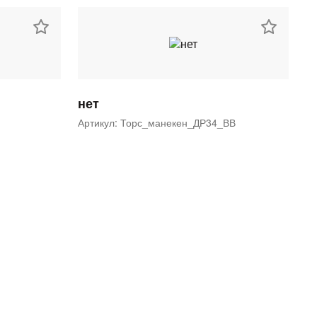
нет
Артикул: Торс_манекен_ДР34_ВВ