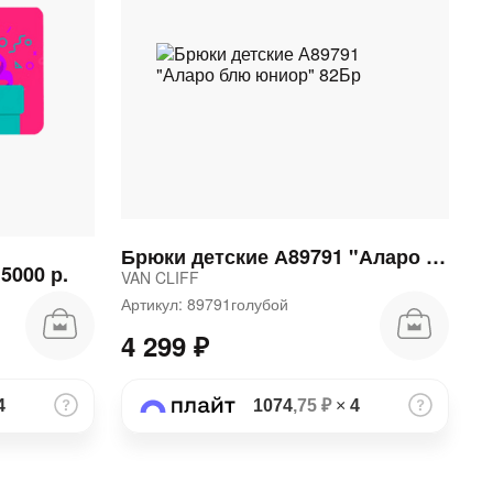
Брюки детские А89791 "Аларо блю юниор" 82Бр
5000 р.
VAN CLIFF
Артикул: 89791голубой
4 299 ₽
4
1074
,75 ₽
×
4