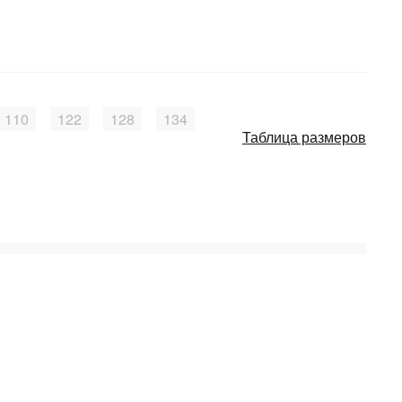
110
122
128
134
Таблица размеров