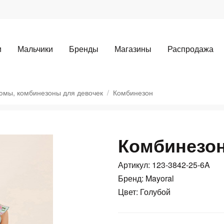
и
Мальчики
Бренды
Магазины
Распродажа
юмы, комбинезоны для девочек
Комбинезон
Комбинезо
Для клиентов всех банков
Артикул: 123-3842-25-6A
Разбейте
оплату
Бренд: Mayoral
Цвет: Голубой
а части
без переплат