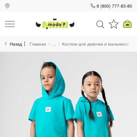
8 (800) 777-83-80
Для клиентов всех банков
Назад
Главная
...
Костюм для девочек и мальчиков
Разбейте
оплату
на части
без переплат
График платежей
Сегодня
25
%