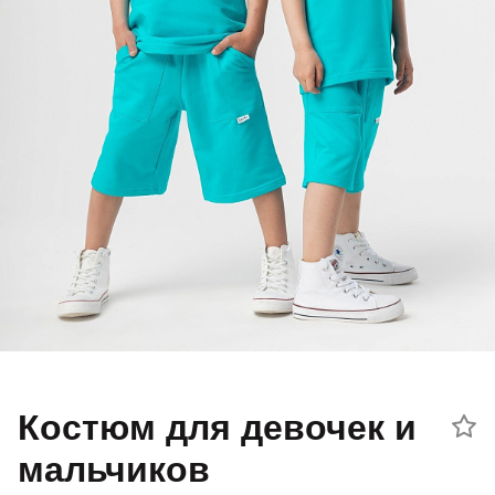
Добавляйте товары
в корзину
Оплачивайте сегодня только
25
% картой любого банка
Получайте товар
выбранный способом
Оставшиеся
75
% будут
списываться
с вашей карты
по
25
%
каждые 2 недели
Костюм для девочек и
мальчиков