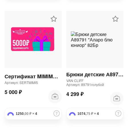
Брюки детские А89791 "Аларо блю юниор" 82Бр
Сертификат MIMIMODA 5000 р.
VAN CLIFF
Артикул: SERTMIMI5
Артикул: 89791голубой
5 000 ₽
4 299 ₽
1250
,00 ₽
×
4
1074
,75 ₽
×
4