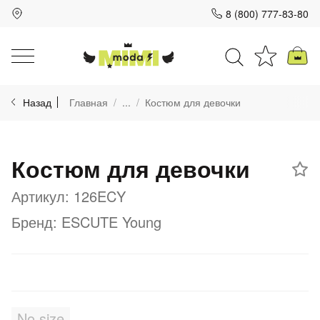
8 (800) 777-83-80
Для клиентов всех банков
Назад
Главная
...
Костюм для девочки
Разбейте
оплату
на части
Костюм для девочки
без переплат
Артикул: 126ECY
Бренд: ESCUTE Young
График платежей
Сегодня
25
%
No size