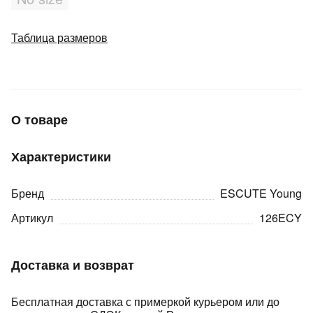
Добавляйте товары
Таблица размеров
в корзину
Оплачивайте сегодня только
25
% картой любого банка
О товаре
Получайте товар
Характеристики
выбранный способом
Бренд
ESCUTE Young
Оставшиеся
75
% будут
Артикул
126ECY
списываться
с вашей карты
по
25
%
каждые 2 недели
Доставка и возврат
Бесплатная доставка с примеркой курьером или до