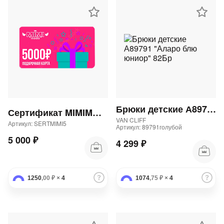
Брюки детские А89791 "Аларо блю юниор" 82Бр
Сертификат MIMIMODA 5000 р.
VAN CLIFF
Артикул: SERTMIMI5
Артикул: 89791голубой
5 000 ₽
4 299 ₽
1250
,00 ₽
×
4
1074
,75 ₽
×
4