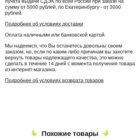
пункта выдачи СДЭК по всей России при заказе на
Подробнее
сумму от 5000 рублей, по Екатеринбургу - от 3000
об оплате Плайтом
рублей.
Подробнее об условиях доставки
Оплата наличными или банковской картой.
Остались вопросы?
25
Мы надеемся, что Вы останетесь довольны своим
8 800 302-02-51
заказом, но, если по каким-либо причинам вы захотите
вернуть товары надлежащего качества, это можно
plait.ru
раз в 2
сделать в течение 14 дней с момента получения товара
недели
из интернет-магазина.
Подробнее об условиях возврата товаров
Похожие товары