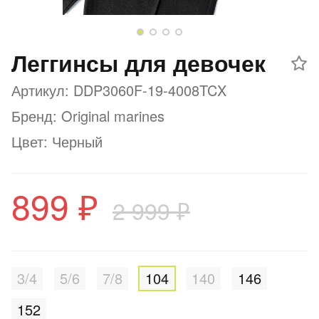
Добавляйте товары
в корзину
Леггинсы для девочек
Артикул: DDP3060F-19-4008TCX
Оплачивайте сегодня только
25
% картой любого банка
Бренд: Original marines
Цвет: Черный
Получайте товар
выбранный способом
899 ₽
2 999 ₽
Оставшиеся
75
% будут
списываться
с вашей карты
по
25
%
каждые 2 недели
3/4
5/6
7/8
104
140
146
152