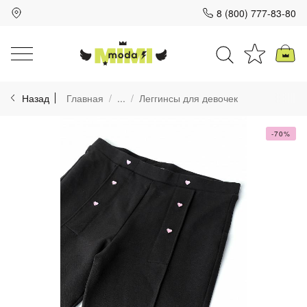
8 (800) 777-83-80
Для клиентов всех банков
Назад
Главная
...
Леггинсы для девочек
Разбейте
оплату
на части
-70%
без переплат
График платежей
Сегодня
25
%