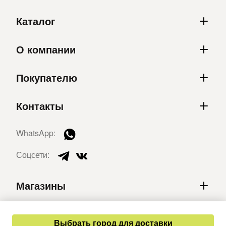
Каталог
О компании
Покупателю
Контакты
WhatsApp:
Соцсети:
Магазины
Выбрать город для доставки
© 2026 Mimimoda