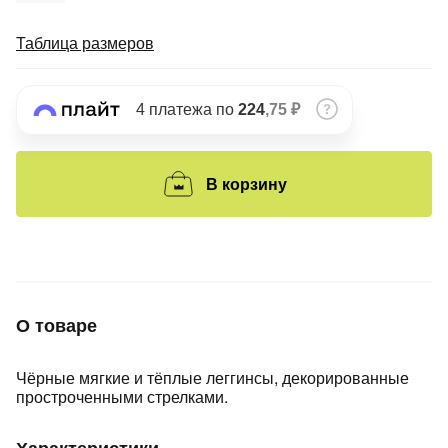
Подробнее
об оплате Плайтом
Таблица размеров
4 платежа по
224
,75 ₽
Остались вопросы?
25
8 800 302-02-51
plait.ru
В корзину
раз в 2
недели
О товаре
Чёрные мягкие и тёплые леггинсы, декорированные
простроченными стрелками.