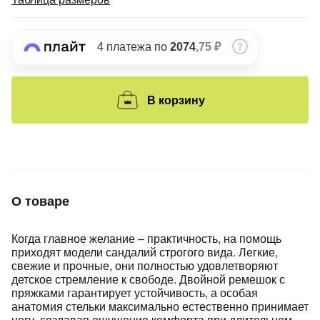
Подробнее
об оплате Плайтом
4 платежа по
2074
,75 ₽
Остались вопросы?
25
В корзину
8 800 302-02-51
plait.ru
раз в 2
недели
О товаре
Когда главное желание – практичность, на помощь
приходят модели сандалий строгого вида. Легкие,
свежие и прочные, они полностью удовлетворяют
детское стремление к свободе. Двойной ремешок с
пряжками гарантирует устойчивость, а особая
анатомия стельки максимально естественно принимает
ногу, создавая ощущение комфорта при длительном