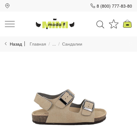
8 (800) 777-83-80
Для клиентов всех банков
Назад
Главная
...
Сандалии
Разбейте
оплату
на части
без переплат
График платежей
Сегодня
25
%