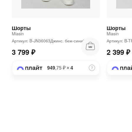
Шорты
Шорты
Miasin
Miasin
Артикул: B-JN36063Джинс. беж-синий
Артикул: B
3 799 ₽
2 399 ₽
949
,75 ₽
×
4