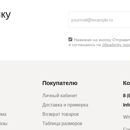
ку
Нажимая на кнопку Отправит
я соглашаюсь на
обработку пе
Покупателю
Ко
Личный кабинет
8 (
Доставка и примерка
in
мма
Возврат товаров
Wh
казы
Таблица размеров
Со