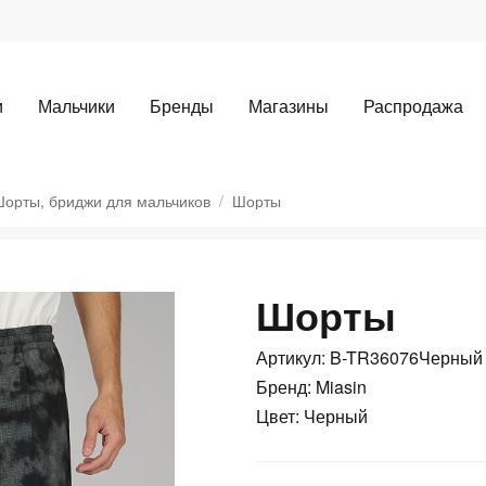
и
Мальчики
Бренды
Магазины
Распродажа
орты, бриджи для мальчиков
Шорты
Шорты
Для клиентов всех банков
Артикул: B-TR36076Черный
Разбейте
оплату
Бренд: Miasin
Цвет: Черный
а части
без переплат