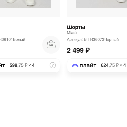
Шорты
Miasin
-TR36101Белый
Артикул: B-TR36073Черный
2 499 ₽
599
,75 ₽
×
4
624
,75 ₽
×
4