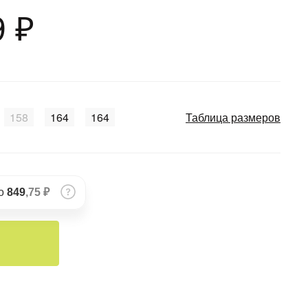
9 ₽
158
164
164
Таблица размеров
по
849
,75 ₽