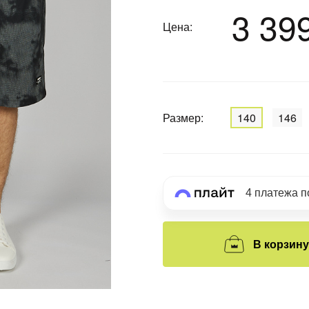
3 39
График платежей
Цена:
Сегодня
25
%
Размер:
140
146
Добавляйте товары
в корзину
4 платежа 
Оплачивайте сегодня только
25
% картой любого банка
В корзину
Получайте товар
выбранный способом