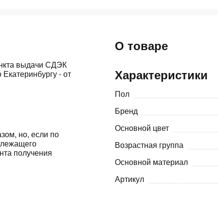
Оставшиеся
75
% будут
списываться
с вашей карты
по
25
%
каждые 2 недели
О товаре
ункта выдачи СДЭК
Характеристики
 Екатеринбургу - от
Подробнее
об оплате Плайтом
Пол
Бренд
Основной цвет
зом, но, если по
25
адлежащего
Возрастная группа
раз в 2
ента получения
Остались вопросы?
недели
Основной материал
8 800 302-02-51
Артикул
plait.ru