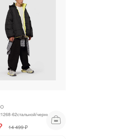
Сегодня
25
%
Добавляйте товары
в корзину
Оплачивайте сегодня только
25
% картой любого банка
CO
Получайте товар
выбранный способом
21268-62стальной/черный
₽
14 499 ₽
Оставшиеся
75
% будут
списываться