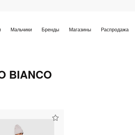
и
Мальчики
Бренды
Магазины
Распродажа
O BIANCO
Для клиентов всех банков
Разбейте
оплату
а части
без переплат
График платежей