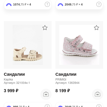
1074
,75 ₽
×
4
2049
,75 ₽
×
4
Сандалии
Сандалии
Kapika
PRIMIGI
Артикул: 321004к-1
Артикул: 1363944
3 999 ₽
8 199 ₽