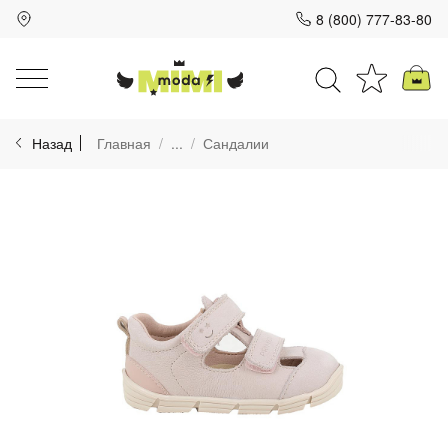
8 (800) 777-83-80
Для клиентов всех банков
Назад
Главная
...
Сандалии
Разбейте
оплату
на части
без переплат
График платежей
Сегодня
25
%