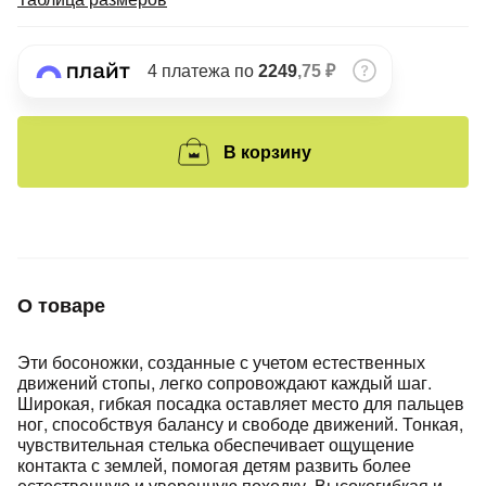
Подробнее
об оплате Плайтом
4 платежа по
2249
,75 ₽
Остались вопросы?
25
В корзину
8 800 302-02-51
plait.ru
раз в 2
недели
О товаре
Эти босоножки, созданные с учетом естественных
движений стопы, легко сопровождают каждый шаг.
Широкая, гибкая посадка оставляет место для пальцев
ног, способствуя балансу и свободе движений. Тонкая,
чувствительная стелька обеспечивает ощущение
контакта с землей, помогая детям развить более
естественную и уверенную походку. Высокогибкая и