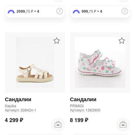
2099
,75 ₽
×
4
999
,75 ₽
×
4
Сандалии
Сандалии
Kapika
PRIMIGI
Артикул: 33842п-1
Артикул: 1363900
4 299 ₽
8 199 ₽