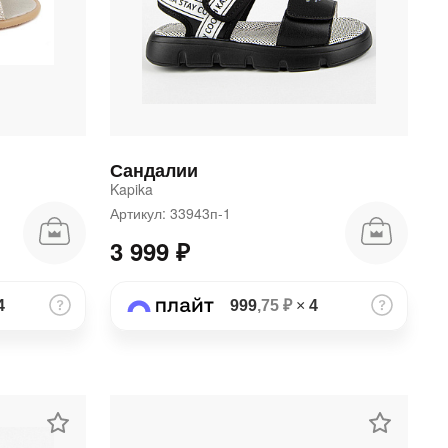
Сандалии
Kapika
Артикул: 33943п-1
3 999 ₽
4
999
,75 ₽
×
4