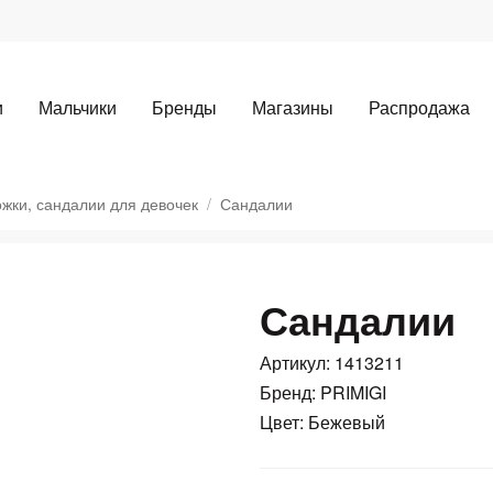
и
Мальчики
Бренды
Магазины
Распродажа
жки, сандалии для девочек
Сандалии
Сандалии
Артикул: 1413211
Для клиентов всех банков
Бренд: PRIMIGI
Цвет: Бежевый
Разбейте
оплату
а части
без переплат