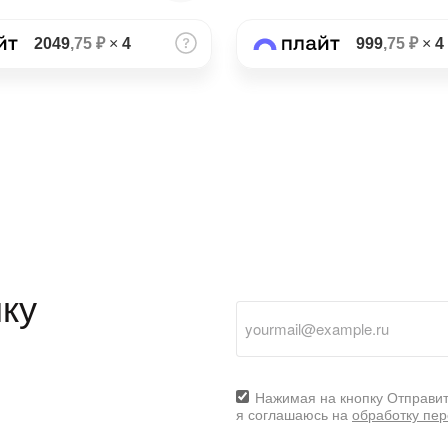
2049
,75 ₽
×
4
999
,75 ₽
×
4
ку
Нажимая на кнопку Отправит
я соглашаюсь на
обработку пе