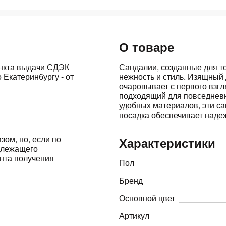
Оставшиеся
75
% будут
списываться
О товаре
с вашей карты
по
25
%
каждые 2 недели
ункта выдачи СДЭК
Сандалии, созданные для т
 Екатеринбургу - от
нежность и стиль. Изящный
очаровывает с первого взгл
подходящий для повседневн
удобных материалов, эти са
Подробнее
об оплате Плайтом
посадка обеспечивает наде
зом, но, если по
Характеристики
адлежащего
ента получения
25
Пол
раз в 2
Остались вопросы?
Бренд
недели
8 800 302-02-51
Основной цвет
plait.ru
Артикул