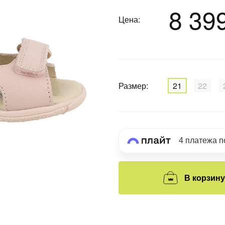
8 39
Цена:
График платежей
Сегодня
25
%
Размер:
21
22
Добавляйте товары
в корзину
4 платежа 
Оплачивайте сегодня только
В корзину
25
% картой любого банка
Получайте товар
выбранный способом