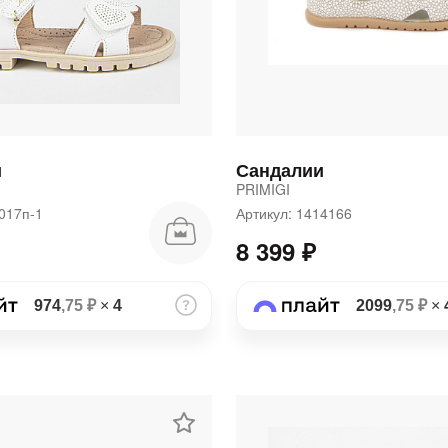
и
Сандалии
PRIMIGI
1017п-1
Артикул: 1414166
8 399 ₽
974
,75 ₽
×
4
2099
,75 ₽
×