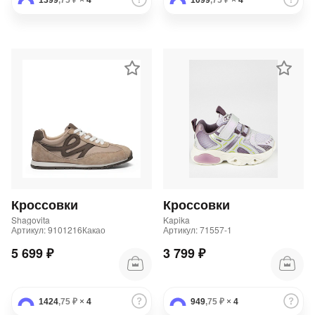
1399
,75 ₽
×
4
1099
,75 ₽
×
4
Кроссовки
Кроссовки
Shagovita
Kapika
Артикул: 9101216Какао
Артикул: 71557-1
5 699 ₽
3 799 ₽
1424
,75 ₽
×
4
949
,75 ₽
×
4