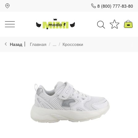
8 (800) 777-83-80
Для клиентов всех банков
Назад
Главная
...
Кроссовки
Разбейте
оплату
на части
без переплат
График платежей
Сегодня
25
%