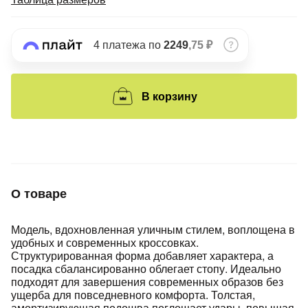
Подробнее
об оплате Плайтом
4 платежа по
2249
,75 ₽
Остались вопросы?
25
В корзину
8 800 302-02-51
plait.ru
раз в 2
недели
О товаре
Модель, вдохновленная уличным стилем, воплощена в
удобных и современных кроссовках.
Структурированная форма добавляет характера, а
посадка сбалансированно облегает стопу. Идеально
подходят для завершения современных образов без
ущерба для повседневного комфорта. Толстая,
амортизирующая подошва поглощает удары, повышая