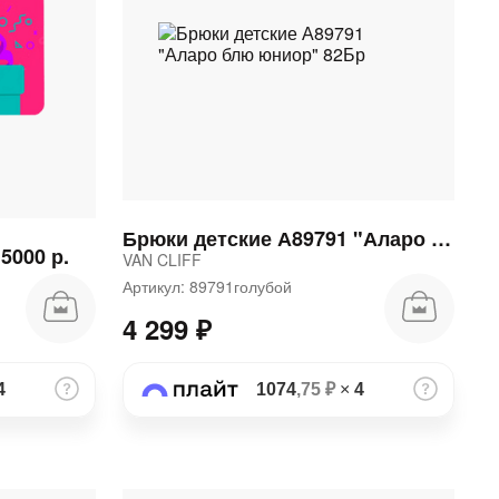
Брюки детские А89791 "Аларо блю юниор" 82Бр
5000 р.
VAN CLIFF
Артикул: 89791голубой
4 299 ₽
4
1074
,75 ₽
×
4