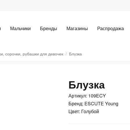
и
Мальчики
Бренды
Магазины
Распродажа
ки, сорочки, рубашки для девочек
Блузка
Блузка
Для клиентов всех банков
Артикул: 109ECY
Разбейте
оплату
Бренд: ESCUTE Young
а части
без переплат
Цвет: Голубой