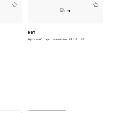
нет
Артикул: Торс_манекен_ДР34_ВВ