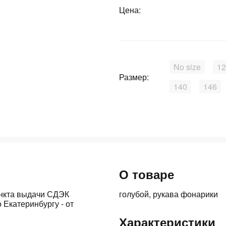
График платежей
Цена:
Сегодня
25
%
No size
12
Размер:
140
146
Добавляйте товары
в корзину
Оплачивайте сегодня только
25
% картой любого банка
О товаре
ункта выдачи СДЭК
голубой, рукава фонарики
 Екатеринбургу - от
Получайте товар
выбранный способом
Характеристики