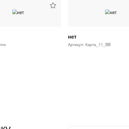
нет
ялти
Артикул: Карта_11_BB
ку