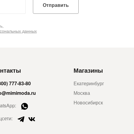
Отправить
ь,
рсональных данных
нтакты
Магазины
800) 777-83-80
Екатеринбург
fo@mimimoda.ru
Москва
Новосибирск
atsApp:
цсети: