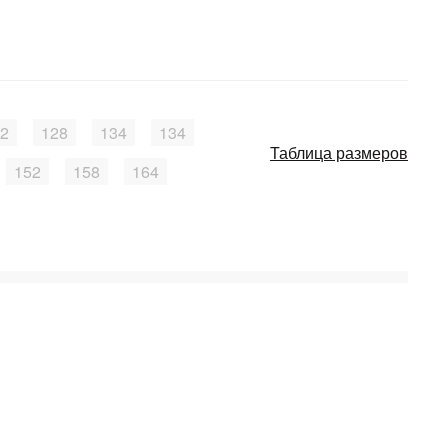
2
128
134
134
Таблица размеров
152
158
164