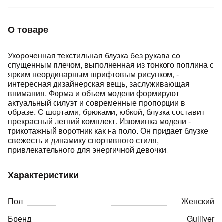
Подробнее
об оплате Плайтом
О товаре
Укороченная текстильная блузка без рукава со
спущенным плечом, выполненная из тонкого поплина с
Остались вопросы?
25
ярким неординарным шрифтовым рисунком, -
8 800 302-02-51
интересная дизайнерская вещь, заслуживающая
plait.ru
раз в 2
внимания. Форма и объем модели формируют
актуальный силуэт и современные пропорции в
недели
образе. С шортами, брюками, юбкой, блузка составит
прекрасный летний комплект. Изюминка модели -
трикотажный воротник как на поло. Он придает блузке
свежесть и динамику спортивного стиля,
привлекательного для энергичной девочки.
Характеристики
Пол
Женский
Бренд
Gulliver