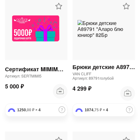
Брюки детские А89791 "Аларо блю юниор" 82Бр
Сертификат MIMIMODA 5000 р.
VAN CLIFF
Артикул: SERTMIMI5
Артикул: 89791голубой
5 000 ₽
4 299 ₽
1250
,00 ₽
×
4
1074
,75 ₽
×
4