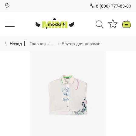
8 (800) 777-83-80
Для клиентов всех банков
Назад
Главная
...
Блузка для девочки
Разбейте
оплату
на части
без переплат
График платежей
Сегодня
25
%