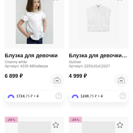
Блузка для девочки
Блузка для девочки без рукава из поплина белая
Charmy white
Gulliver
Артикул: 4235-985айвори
Артикул: 225SJGJC2207
6 899 ₽
4 999 ₽
1724
,75 ₽
×
4
1249
,75 ₽
×
4
-25%
-25%