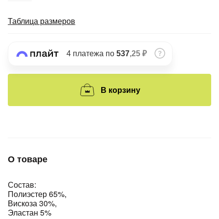
Подробнее
об оплате Плайтом
Таблица размеров
4 платежа по
537
,25 ₽
Остались вопросы?
25
8 800 302-02-51
plait.ru
В корзину
раз в 2
недели
О товаре
Состав:
Полиэстер 65%,
Вискоза 30%,
Эластан 5%