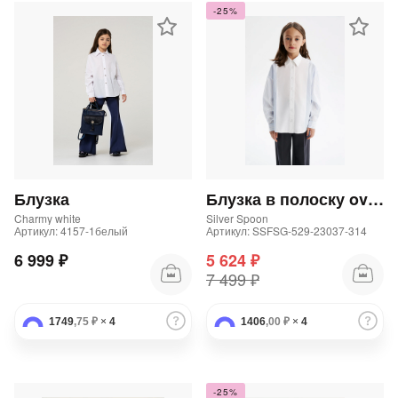
-25%
Блузка
Блузка в полоску oversize
Charmy white
Silver Spoon
Артикул: 4157-1белый
Артикул: SSFSG-529-23037-314
6 999 ₽
5 624 ₽
7 499 ₽
1749
,75 ₽
×
4
1406
,00 ₽
×
4
-25%