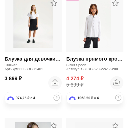
Блузка для девочки с объемными рукавами белая
Блузка прямого кроя из трикотажа
Gulliver
Silver Spoon
Артикул: 300SBGC1401
Артикул: SSFSG-528-22417-200
3 899 ₽
4 274 ₽
5 699 ₽
974
,75 ₽
×
4
1068
,50 ₽
×
4