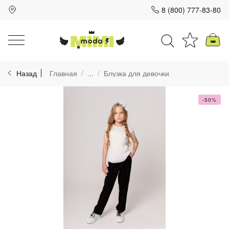
8 (800) 777-83-80
Для клиентов всех банков
Назад
Главная
...
Блузка для девочки
Разбейте
оплату
на части
-50%
без переплат
График платежей
Сегодня
25
%