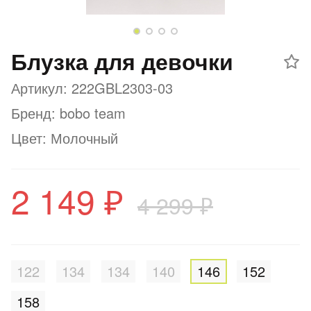
Добавляйте товары
в корзину
Блузка для девочки
Артикул: 222GBL2303-03
Оплачивайте сегодня только
25
% картой любого банка
Бренд: bobo team
Цвет: Молочный
Получайте товар
выбранный способом
2 149 ₽
4 299 ₽
Оставшиеся
75
% будут
списываться
с вашей карты
по
25
%
каждые 2 недели
122
134
134
140
146
152
158